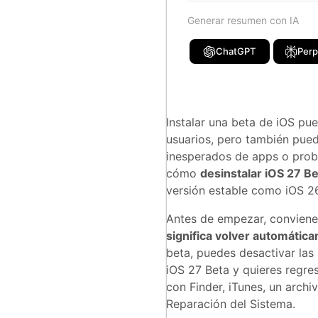
Generar resumen con IA
ChatGPT
Perp
Instalar una beta de iOS pu
usuarios, pero también pued
inesperados de apps o prob
cómo
desinstalar iOS 27 B
versión estable como iOS 2
Antes de empezar, conviene
significa volver automátic
beta, puedes desactivar las 
iOS 27 Beta y quieres regre
con Finder, iTunes, un arch
Reparación del Sistema.