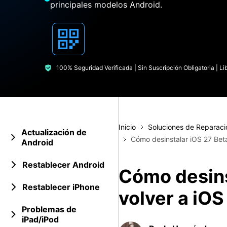
principales modelos Android.
Transferir datos iPhone
Res
Reparación 
Transferir datos Samsung
Res
Comienza online ahora
Pruébalo Gratis
Transferir datos Huawei
Res
Solucionar erro
Transferir WhatsApp Business
Día
100% Seguridad Verificada | Sin Suscripción Obligatoria | L
Comienza online ahora
Comienza online ahora
Comienza online ahora
Inicio
Soluciones de Reparaci
Actualización de
Cómo desinstalar iOS 27 Bet
Android
Restablecer Android
Cómo desins
Restablecer iPhone
volver a iO
Problemas de
iPad/iPod