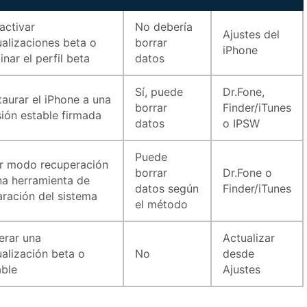
activar
No debería
Ajustes del
ualizaciones beta o
borrar
iPhone
inar el perfil beta
datos
Sí, puede
Dr.Fone,
taurar el iPhone a una
borrar
Finder/iTunes
sión estable firmada
datos
o IPSW
Puede
r modo recuperación
borrar
Dr.Fone o
na herramienta de
datos según
Finder/iTunes
aración del sistema
el método
erar una
Actualizar
ualización beta o
No
desde
able
Ajustes