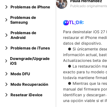
Paula Hernández
Publicado originalmente
Problemas de iPhone
Problemas de
TL;DR:
Samsung
Para desinstalar iOS 27
Problemas de
Android
restaurar el iPhone med
datos del dispositivo.
Problemas de iTunes
● Si únicamente deseas
información actual, bas
Downgrade/Upgrade
Actualizaciones beta den
iOS
● La restauración manu
exacto para tu modelo d
Modo DFU
todavía mantiene firmad
● Mientras que la resta
Modo Recuperación
manual del firmware por
Resetear iDevice
identifican y descargan
una opción viable si el