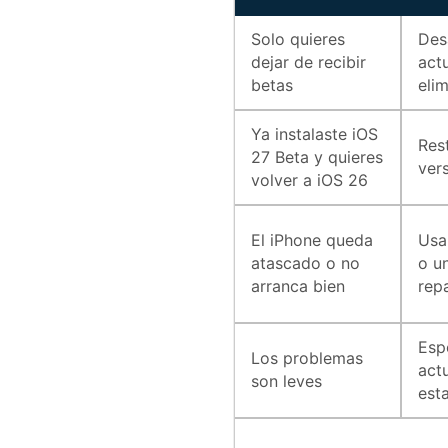
Solo quieres
Des
dejar de recibir
act
betas
elim
Ya instalaste iOS
Res
27 Beta y quieres
ver
volver a iOS 26
El iPhone queda
Usa
atascado o no
o u
arranca bien
rep
Esp
Los problemas
act
son leves
est