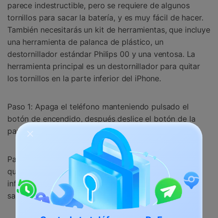
parece indestructible, pero se requiere de algunos
tornillos para sacar la batería, y es muy fácil de hacer.
También necesitarás un kit de herramientas, que incluye
una herramienta de palanca de plástico, un
destornillador estándar Philips 00 y una ventosa. La
herramienta principal es un destornillador para quitar
los tornillos en la parte inferior del iPhone.
Paso 1: Apaga el teléfono manteniendo pulsado el
botón de encendido, después deslice el botón de la
pantalla hacia la derecha.
Paso 2: Utiliza tu destornillador de pentalobe para
quitar los tornillos (principalmente dos) de la parte
inferior de tu iPhone. Mantenga todos los tornillos a
salvo.