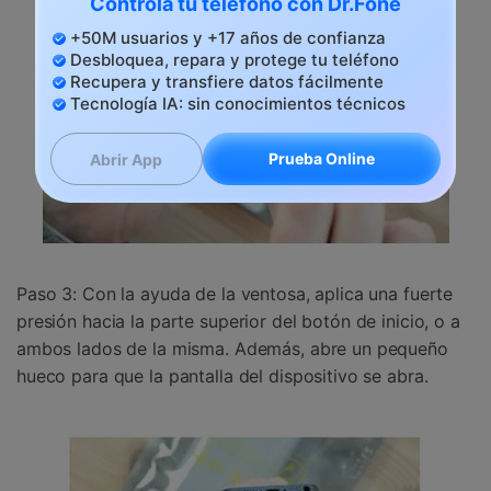
Controla tu teléfono con Dr.Fone
+50M usuarios y +17 años de confianza
Desbloquea, repara y protege tu teléfono
Recupera y transfiere datos fácilmente
Tecnología IA: sin conocimientos técnicos
Prueba Online
Abrir App
Paso 3: Con la ayuda de la ventosa, aplica una fuerte
presión hacia la parte superior del botón de inicio, o a
ambos lados de la misma. Además, abre un pequeño
hueco para que la pantalla del dispositivo se abra.