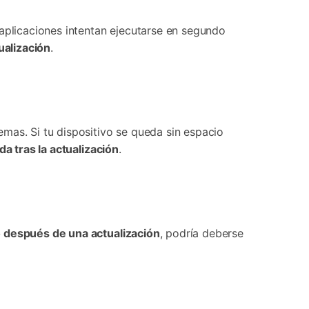
 estas aplicaciones intentan ejecutarse en segundo
ualización
.󠀲󠀡󠀩󠀠󠀥󠀣󠀠󠀥󠀠󠀳
󠀠󠀥󠀢󠀳󠀰 Si tu dispositivo se queda sin espacio
a tras la actualización
.󠀲󠀡󠀩󠀠󠀥󠀣󠀠󠀥󠀣󠀳
 después de una actualización
, podría deberse