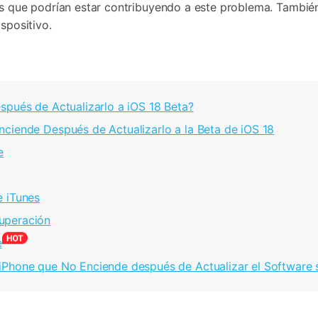
podrían estar contribuyendo a este problema.󠀲󠀡󠀩󠀠󠀥󠀣󠀠󠀢󠀠󠀳󠀰 
spositivo.
tualizarlo a iOS 18 Beta?󠀲󠀡󠀩󠀠󠀥󠀣󠀠󠀢󠀣󠀳
spués de Actualizarlo a la Beta de iOS 18󠀲󠀡󠀩󠀠󠀥󠀣󠀠󠀢󠀥󠀳
󠀳
󠀣󠀠󠀣󠀡󠀳
cuperación
e
 iPhone que No Enciende después de Actualizar el Software 