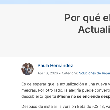
Transferir datos iPhone
Res
Reparación 
Transferir datos Samsung
Res
Comienza online ahora
Pruébalo Gratis
Transferir datos Huawei
Res
Por qué e
Solucionar erro
Transferir WhatsApp Business
Día
Actual
Comienza online ahora
Comienza online ahora
Comienza online ahora
Paula Hernández
Apr 13, 2026 • Categoría:
Soluciones de Repa
Es de esperar que la actualización a una nueva versión
mejoras.󠀲󠀡󠀩󠀠󠀥󠀣󠀠󠀡󠀦󠀳󠀰 Por otro lado, la alegría p
descubierto que tu
iPhone no se enciende desp
Después de instalar la versión Beta de iOS 18, 