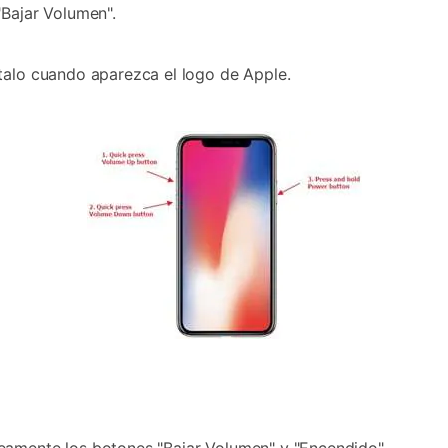
"Bajar Volumen".
talo cuando aparezca el logo de Apple.
os botones "Bajar Volumen" y "Encendido󠀲󠀡󠀩󠀠󠀥󠀣󠀠󠀧󠀣󠀳".