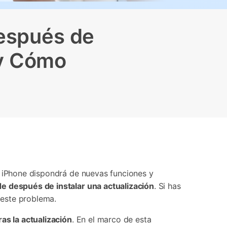
Contáctanos
BFCM
HEIC a JPG
Ubicación Virtual
 usado
e
on
Después de
Cambio de ubicación iOS y
Android
 y Cómo
lla, tu iPhone dispondrá de nuevas funciones y
e después de instalar una actualización
.󠀲󠀡󠀩󠀠󠀥󠀣󠀠󠀡󠀧󠀳󠀰 Si has
󠀲󠀡󠀩󠀠󠀥󠀣󠀠󠀡󠀨󠀳
as la actualización
.󠀲󠀡󠀩󠀠󠀥󠀣󠀠󠀡󠀩󠀳󠀰 En el marco de esta