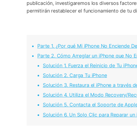
publicación, investigaremos los diversos factores que 
permitirán restablecer el funcionamiento de tu di
Parte 1. ¿Por qué Mi iPhone No Enciende Después de Ac
Parte 2. Cómo Arreglar un iPhone que No Enciende De
Solución 1. Fuerza el Reinicio de Tu iPhone󠀲󠀡󠀩󠀠󠀥󠀣󠀠󠀢󠀧
Solución 2. Carga Tu iPhone󠀲󠀡󠀩󠀠󠀥󠀣󠀠󠀢󠀩󠀳
Solución 3. Restaura el iPhone a través de iTunes󠀲󠀡󠀩󠀠
Solución 4. Utiliza el Modo Recovery/Re
Solución 5. Contacta el Soporte de Appl
Solución 6. Un Solo Clic para Reparar un