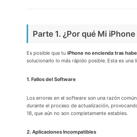
Parte 1. ¿Por qué Mi iPhone No En
󠀰Es posible que tu
iPhone no encienda tras haber
solucionarlo lo más rápido posible.󠀲󠀡󠀩󠀠󠀥󠀣󠀠󠀤󠀢󠀳󠀰 Esta es una lis
1. Fallos del Software󠀲󠀡󠀩󠀠󠀥󠀣󠀠󠀤󠀤󠀳
Los errores en el software son una razón común
durante el proceso de actualización, provocando un ma
18, que aún no son completamente estables.󠀲󠀡󠀩󠀠󠀥󠀣󠀠󠀤󠀧󠀳
2. Aplicaciones Incompatibles󠀲󠀡󠀩󠀠󠀥󠀣󠀠󠀤󠀨