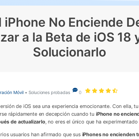
Borrador de Datos
paldar SMS iPhone
Marketing WhatsApp 
Convierte varias fotos 
de iTunes
paldar y restaurar WhatsApp
Guía para vender móvil
Borrador de
Borrador d
Pruébalo Gratis
gratis
taurar WhatsApp Google Drive
Día Nacional de Pokém
iPhone
Android
l iPhone No Enciende 
res de iTunes
 Mundial del Backup
izar a la Beta de iOS 18
Solucionarlo
ración Móvil
• Soluciones probadas
0
 de iOS sea una experiencia emocionante.󠀲󠀡󠀩󠀠󠀥󠀣󠀠󠀡󠀥󠀳󠀰 Con e
uede convertirse rápidamente en decepción cuando tu
iPhone no enciend
ués de actualizarlo
, no eres el único que ha experimentado este problema.
varios usuarios han afirmado que sus
iPhones no encienden tr