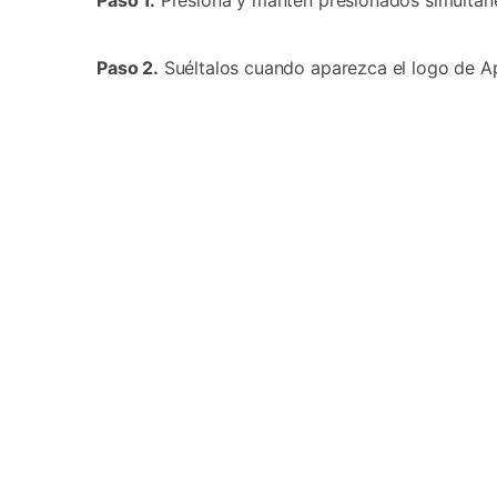
Paso 2.
Suéltalos cuando aparezca el logo de Apple.󠀲󠀡󠀩󠀠󠀥󠀣