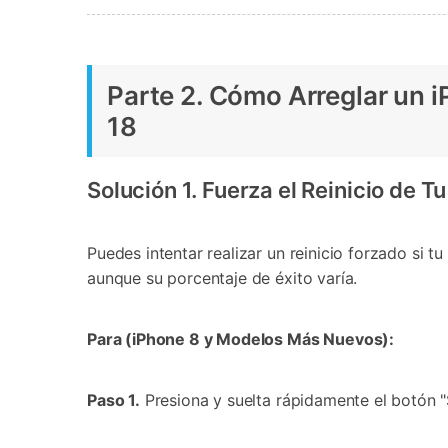
Parte 2. Cómo Arreglar un 
18󠀲󠀡󠀩󠀠󠀥󠀣󠀠󠀢󠀥󠀳
Solución 1. Fuerza el Reinicio de Tu iPhone󠀲󠀡󠀩󠀠
Puedes intentar realizar un reinicio forzado si tu
aunque su porcentaje de éxito varía.󠀲󠀡󠀩󠀠󠀥󠀣󠀠󠀦󠀢󠀳
Para (iPhone 8 y Modelos Más Nuevos):󠀲󠀡󠀩󠀠󠀥󠀣󠀠󠀦󠀣
Paso 1.
Presiona y suelta rápidamente el botón "