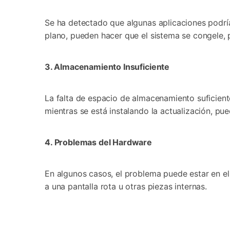
Se ha detectado que algunas aplicaciones podrían no fu
plano, pueden hacer que el sistema se congele
󠀰3. Almacenamiento Insuficiente󠀲󠀡󠀩󠀠󠀥󠀣󠀠󠀥󠀡󠀳
La falta de espacio de almacenamiento suficiente duran
mientras se está instalando la actualización, pu
4. Problemas del Hardware󠀲󠀡󠀩󠀠󠀥󠀣󠀠󠀥󠀤󠀳
En algunos casos, el problema puede estar en el hardware má
a una pantalla rota u otras piezas internas.