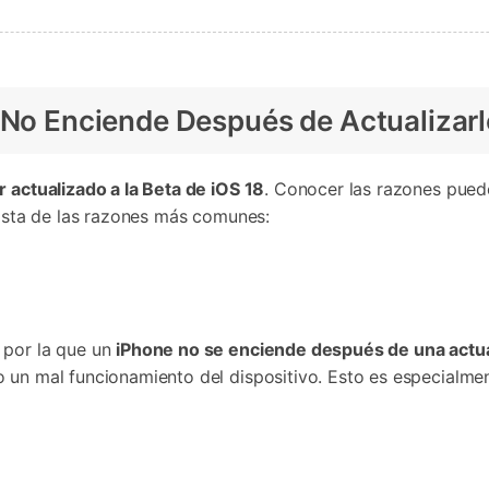
ciende Después de Actualizarlo a iOS 18 Beta?
 actualizado a la Beta de iOS 18
.󠀲󠀡󠀩󠀠󠀥󠀣󠀠󠀤󠀡󠀳󠀰 Conocer las
ta de las razones más comunes:󠀲󠀡󠀩󠀠󠀥󠀣󠀠󠀤󠀣󠀳
 por la que un
iPhone no se enciende después de una actualización.󠀲󠀡󠀩
l funcionamiento del dispositivo.󠀲󠀡󠀩󠀠󠀥󠀣󠀠󠀤󠀦󠀳󠀰 Esto es esp