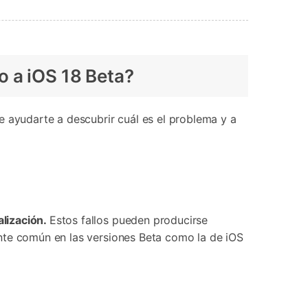
󠀲󠀡󠀩󠀠󠀥󠀣󠀠󠀢󠀣󠀳
 razones puede ayudarte a descubrir cuál es el problema y a
󠀥󠀣󠀠󠀤󠀥󠀳
Estos fallos pueden producirse
ecialmente común en las versiones Beta como la de iOS