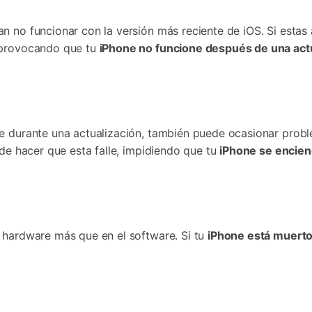
ncionar con la versión más reciente de iOS.󠀲󠀡󠀩󠀠󠀥󠀣󠀠󠀤󠀩󠀳󠀰 Si
, provocando que tu
iPhone no funcione después de una act
te una actualización, también puede ocasionar problemas.󠀲󠀡󠀩󠀠󠀥󠀣
ede hacer que esta falle, impidiendo que tu
iPhone se enciend
s que en el software.󠀲󠀡󠀩󠀠󠀥󠀣󠀠󠀥󠀥󠀳󠀰 Si tu
iPhone está muerto