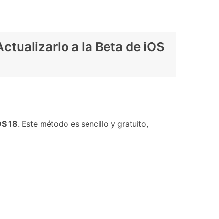
tualizarlo a la Beta de iOS
OS 18
.󠀲󠀩󠀠󠀩 Este método es sencillo y gratuito,