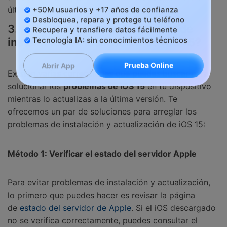
Controla tu teléfono con Dr.Fone
última versión.
+50M usuarios y +17 años de confianza
3. ¿Cómo solucionar problemas de
Desbloquea, repara y protege tu teléfono
Recupera y transfiere datos fácilmente
instalación/actualización de iOS 15?
Tecnología IA: sin conocimientos técnicos
Existen varias correcciones que puedes buscar para
Prueba Online
Abrir App
solucionar los
problemas de iOS 15
en tu dispositivo
mientras lo actualizas a la última versión. Te
ofrecemos un par de soluciones para arreglar los
problemas de instalación y actualización de iOS 15:
Método 1: Verificar el estado del servidor Apple
Para evitar problemas de instalación y actualización,
lo primero que puedes hacer es revisar la página
de
estado del servidor de Apple
. Si el iOS descargado
no se verifica correctamente, puedes consultar el