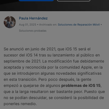
Gestor de Datos
Iniciar sesión
Reparación de Móviles
Paula Hernández
Protección del Móvil
Aug 01, 2025 • Archivado en:
Soluciones de Reparación Móvil
•
Soluciones probadas
Encuentra Más Soluciones
Se anunció en junio de 2021,
que iOS 15 será el
sucesor del iOS 14 tras su lanzamiento al público en
septiembre de 2021. La modificación fue debidamente
aceptada y reconocida por la comunidad Apple, en la
que se introdujeron algunas novedades significativas
en esta transición. Pero poco después, la gente
empezó a quejarse de algunos
problemas de iOS 15
,
que a la larga resultaron ser bastante peor. Puesto que
no se podían descuidar, se consideró la posibilidad de
ponerles remedio.