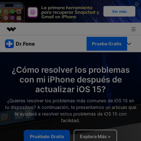
Productos destacados
Dr.Fone
Prueba Gratis
Creatividad digital con AIGC
Empresas
Kit Completo
Utilidades
¿Cómo resolver los problemas
Resumen
Quiénes somos
Ver Kit Completo >
con mi iPhone después de
Productos
Soluciones
actualizar iOS 15?
Sala de prensa
Para PC
Recursos
¿Quieres resolver los problemas más comunes de iOS 15 en
Tienda
tu dispositivo? A continuación, te presentamos un artículo que
Para Celular
Descubre lo mejor de Dr.Fone
te ayudará a resolver estos problemas de iOS 15 con
Blog
facilidad.
Herramientas Online
Guías
Transferencia de Datos
Desbloqueo FRP en Android 16
Pruébalo Gratis
Explora Más >
Más
Soporte