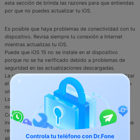
esta sección de brinda las razones para que entiendas
por que no puedes actualizar tu iOS.
Es posible que haya problemas de conectividad con tu
dispositivo. Revisa siempre tu conexión a Internet
mientras actualizas tu iOS.
Puede que iOS 15 no se instale en el dispositivo
porque no se ha verificado debido a problemas de
seguridad en las actualizaciones descargadas.
La versión de firmware de iOS utilizada para actualizar
el dispositivo a iOS 15 podría haberse descargado de
un sitio web secundario no verificado por Apple.
Los errores en el iPhone pueden ser una razón de
mucho peso para estos
fallos de iOS 15
.
Como se requiere un espacio adecuado para la
instalación de la nueva versión de iOS en tu iPhone, se
requiere espacio de almacenamiento. Sin
almacenamiento, tu dispositivo no se actualizará a la