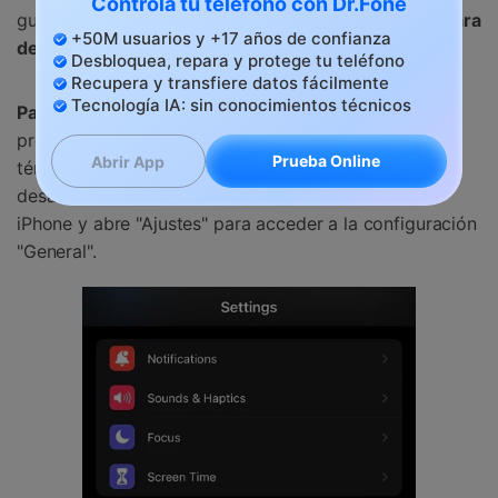
Controla tu teléfono con Dr.Fone
guía detallada para instalar el
perfil beta de iOS 17 para
+50M usuarios y +17 años de confianza
desarrolladores
en tu dispositivo con iOS
Desbloquea, repara y protege tu teléfono
Recupera y transfiere datos fácilmente
Tecnología IA: sin conocimientos técnicos
Paso 1:
Para empezar, regístrate como miembro del
programa para desarrolladores de Apple, acepta los
Prueba Online
Abrir App
términos y condiciones de la versión beta para
desarrolladores de iOS 17. A continuación, toma tu
iPhone y abre "Ajustes" para acceder a la configuración
"General".