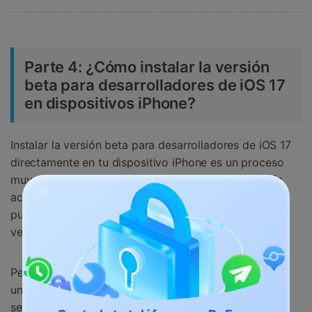
Parte 4: ¿Cómo instalar la versión
beta para desarrolladores de iOS 17
en dispositivos iPhone?
Instalar la versión beta para desarrolladores de iOS 17
directamente en tu dispositivo iPhone es un proceso
muy sencillo, además de que Apple lo ha hecho más
accesible que nunca. No olvides que el software beta
puede contener errores y no ser tan fiable como la
versión pública oficial.
Pero antes de empezar, lo mejor es que lo instales en
un dispositivo secundario o realices una copia de
seguridad de tus datos. A continuación se describe la