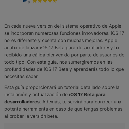
Gestor de Datos
0
Iniciar sesión
Reparación de Móviles
En cada nueva versión del sistema operativo de Apple
Protección del Móvil
se incorporan numerosas funciones innovadoras. iOS 17
no es diferente y cuenta con muchas mejoras. Apple
Encuentra Más Soluciones
acaba de lanzar iOS 17 Beta para desarrolladoresy ha
recibido una cálida bienvenida por parte de usuarios de
todo tipo. Con esta guía, nos sumergiremos en las
profundidades de iOS 17 Beta y aprenderás todo lo que
necesitas saber.
Esta guía proporcionará un tutorial detallado sobre la
instalación y actualización de
iOS 17 Beta para
desarrolladores
.󠀲󠀡󠀡󠀦󠀤󠀠󠀡󠀩󠀤󠀳󠀰 Además, te servirá para conocer una
potente herramienta en caso de que tengas problemas
al probar la versión beta.