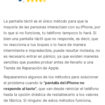
Gestor de Datos
0
Iniciar sesión
Reparación de Móviles
La pantalla táctil es el único método para que la
Protección del Móvil
mayoría de las personas interactúen con su iPhone, por
lo que si no funciona, tu teléfono tampoco lo hará. Si
Encuentra Más Soluciones
bien una pantalla táctil que no responde, es decir, que
no reacciona a tus toques o lo hace de manera
intermitente e impredecible, puede resultar molesta, no
es necesario entrar en pánico; ya que existen maneras
sencillas que puedes probar antes de llevarlo a una
Tienda de Reparación de Apple.
Repasaremos algunos de los métodos para solucionar
el problema cuando la
"pantalla del iPhone no
responde al tacto"
, que van desde reiniciar el teléfono
hasta la opción drástica de restablecerlo a los valores
de fábrica. Si ninguno de estos métodos funciona,