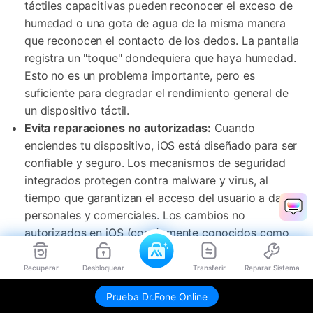
táctiles capacitivas pueden reconocer el exceso de
humedad o una gota de agua de la misma manera
que reconocen el contacto de los dedos. La pantalla
registra un "toque" dondequiera que haya humedad.
Esto no es un problema importante, pero es
suficiente para degradar el rendimiento general de
un dispositivo táctil.
Evita reparaciones no autorizadas:
Cuando
enciendes tu dispositivo, iOS está diseñado para ser
confiable y seguro. Los mecanismos de seguridad
integrados protegen contra malware y virus, al
tiempo que garantizan el acceso del usuario a datos
personales y comerciales. Los cambios no
autorizados en iOS (comúnmente conocidos como
"jailbreaking") eluden las protecciones de seguridad
y pueden resultar en varios problemas, como
Recuperar
Desbloquear
Transferir
Reparar Sistema
vulnerabilidades de seguridad, inestabilidad y
Prueba Dr.Fone Online
disminución de la vida útil de la batería en el iPhone