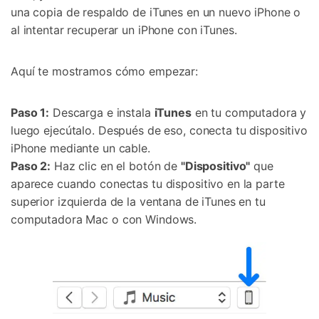
Controla tu teléfono con Dr.Fone
una copia de respaldo de iTunes en un nuevo iPhone o
+50M usuarios y +17 años de confianza
al intentar recuperar un iPhone con iTunes.
Desbloquea, repara y protege tu teléfono
Recupera y transfiere datos fácilmente
Tecnología IA: sin conocimientos técnicos
Aquí te mostramos cómo empezar:
Prueba Online
Abrir App
Paso 1:
Descarga e instala
iTunes
en tu computadora y
luego ejecútalo. Después de eso, conecta tu dispositivo
iPhone mediante un cable.
Paso 2:
Haz clic en el botón de
"Dispositivo"
que
aparece cuando conectas tu dispositivo en la parte
superior izquierda de la ventana de iTunes en tu
computadora Mac o con Windows.