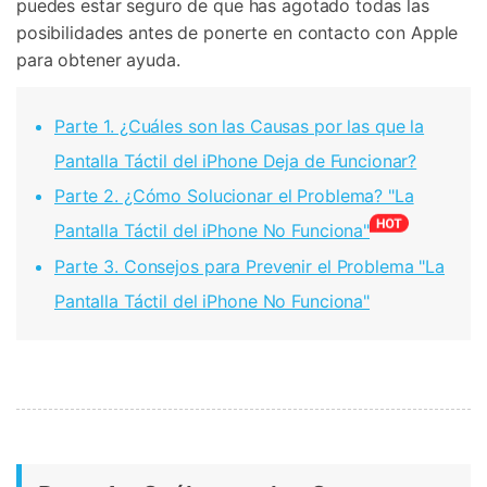
puedes estar seguro de que has agotado todas las
posibilidades antes de ponerte en contacto con Apple
para obtener ayuda.
Parte 1. ¿Cuáles son las Causas por las que la
Pantalla Táctil del iPhone Deja de Funcionar?󠀲󠀡󠀡󠀣󠀠󠀦󠀠󠀩󠀣󠀳
Parte 2. ¿Cómo Solucionar el Problema? 󠀲󠀡󠀡󠀣󠀠󠀦󠀠󠀩󠀥󠀳"La
Pantalla Táctil del iPhone No Funciona"
Parte 3. Consejos para Prevenir el Problema "La
Pantalla Táctil del iPhone No Funciona"