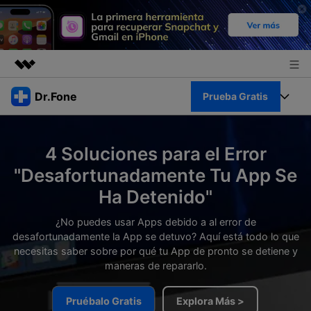
Productos destacados
Dr.Fone
Prueba Gratis
Creatividad digital con AIGC
Empresas
Kit Completo
Utilidades
4 Soluciones para el Error
Resumen
Quiénes somos
Ver Kit Completo >
"Desafortunadamente Tu App Se
Productos
Soluciones
Ha Detenido"
Sala de prensa
Para PC
Recursos
¿No puedes usar Apps debido a al error de
Tienda
desafortunadamente la App se detuvo? Aquí está todo lo que
Para Celular
Descubre lo mejor de Dr.Fone
necesitas saber sobre por qué tu App de pronto se detiene y
Blog
maneras de repararlo.
Herramientas Online
Guías
Transferencia de Datos
Desbloqueo FRP en Android 16
Pruébalo Gratis
Explora Más >
Más
Soporte