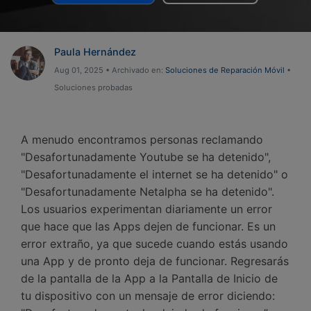
Gestor de Datos
Iniciar sesión
Reparación de Móviles
Paula Hernández
Protección del Móvil
Aug 01, 2025 • Archivado en:
Soluciones de Reparación Móvil
•
Soluciones probadas
Encuentra Más Soluciones
A menudo encontramos personas reclamando
"Desafortunadamente Youtube se ha detenido",
"Desafortunadamente el internet se ha detenido" o
"Desafortunadamente Netalpha se ha detenido".
Los usuarios experimentan diariamente un error
que hace que las Apps dejen de funcionar. Es un
error extraño, ya que sucede cuando estás usando
una App y de pronto deja de funcionar. Regresarás
de la pantalla de la App a la Pantalla de Inicio de
tu dispositivo con un mensaje de error diciendo: