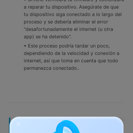
a reparar tu dispositivo. Asegúrate de que
tu dispositivo siga conectado a lo largo del
proceso y se debería eliminar el error
"desafortunadamente el internet (u otra
app) se ha detenido".
• Este proceso podría tardar un poco,
dependiendo de la velocidad y conexión a
internet, así que toma en cuenta que todo
permanezca conectado..
Parte 3: Borrar la Caché para