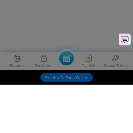
Recuperar
Desbloquear
Transferir
Reparar Sistema
Envíame link de descarga
Prueba Dr.Fone Online
Productos