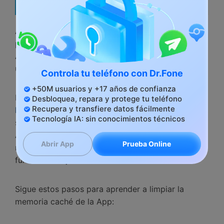
Solucionar este Error
Aquí te traemos 3 de los remedios más efectivos
para combatir el error Desafortunadamente, la
App se ha detenido, que han ayudado a muchos
usuarios enfrentando problemas similares.
Controla tu teléfono con Dr.Fone
+50M usuarios y +17 años de confianza
El primero de ellos es
limpiar la memoria caché de
Desbloquea, repara y protege tu teléfono
Recupera y transfiere datos fácilmente
la App
. Limpia tus Apps borrando datos que han
Tecnología IA: sin conocimientos técnicos
sido almacenados debido al constante uso de la
App. Se recomienda a todos los usuarios limpiar la
Prueba Online
Abrir App
memoria caché regularmente para que las Apps
funcionen mejor.
Sigue estos pasos para aprender a limpiar la
memoria caché de la App: