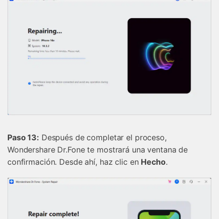
Paso 13:
Después de completar el proceso,
Wondershare Dr.Fone te mostrará una ventana de
confirmación.󠀲󠀡󠀡󠀦󠀤󠀤󠀡󠀡󠀨󠀳󠀰 Desde ahí, haz clic en
Hecho
.