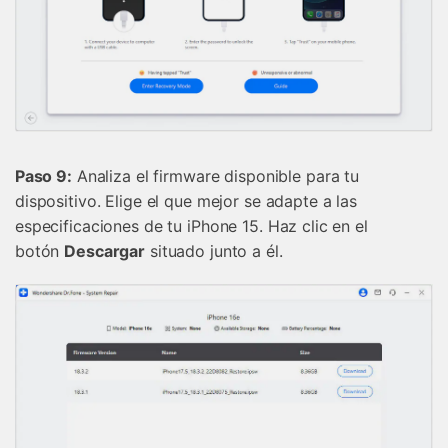
󠀰Paso 9:
Analiza el firmware disponible para tu
dispositivo.󠀲󠀡󠀡󠀦󠀤󠀤󠀡󠀠󠀧󠀳󠀰 Elige el que mejor se adapte a las
especificaciones de tu iPhone 15.󠀲󠀡󠀡󠀦󠀤󠀤󠀡󠀠󠀨󠀳󠀰 Haz clic en el
botón
Descargar
situado junto a él.