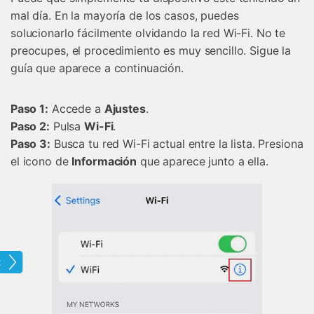
mal día. En la mayoría de los casos, puedes
solucionarlo fácilmente olvidando la red Wi-Fi. No te
preocupes, el procedimiento es muy sencillo. Sigue la
guía que aparece a continuación.
󠀰Paso 1:
Accede a
Ajustes
.
󠀰Paso 2:
Pulsa
Wi-Fi
.
󠀰Paso 3:
Busca tu red Wi-Fi actual entre la lista.󠀲󠀡󠀡󠀦󠀤󠀤󠀠󠀣󠀦󠀳󠀰 Presiona
el icono de
Información
que aparece junto a ella.
one