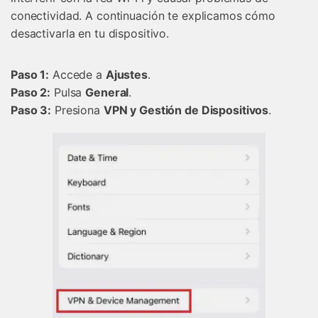
conectividad.󠀲󠀡󠀡󠀦󠀤󠀤󠀠󠀥󠀩󠀳󠀰 A continuación te explicamos cómo
desactivarla en tu dispositivo.
Paso 1:
Accede a
Ajustes
. 󠀲󠀡󠀡󠀦󠀤󠀤󠀠󠀦󠀡
Paso 2:
Pulsa
General
.󠀲󠀡󠀡󠀦󠀤󠀤󠀠󠀦󠀢󠀳
Paso 3:
Presiona
VPN y Gestión de Dispositivos
.