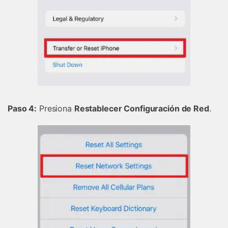
Controla tu teléfono con Dr.Fone
+50M usuarios y +17 años de confianza
Desbloquea, repara y protege tu teléfono
Recupera y transfiere datos fácilmente
Tecnología IA: sin conocimientos técnicos
Prueba Online
Abrir App
Paso 4:
Presiona
Restablecer Configuración de Red
.