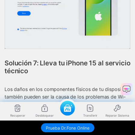
Solución 7: Lleva tu iPhone 15 al servicio
técnico
Los daños en los componentes físicos de tu dispositivo
también pueden ser la causa de los problemas de Wi-
Fi. Si es el caso, no te conviene solucionarlo tú mismo.
Lo ideal sería llevar tu iPhone 15 al centro Apple más
Recuperar
Desbloquear
Transferir
Reparar Sistema
cercano y permitir que técnicos altamente cualificados
hagan el trabajo por ti. Pero te recordamos que no
Prueba Dr.Fone Online
debes olvidar realizar una copia de seguridad de tu