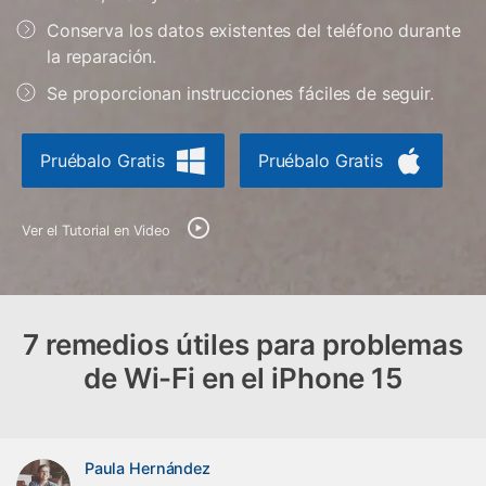
Gestor de Datos
Conserva los datos existentes del teléfono durante
Iniciar sesión
Reparación de Móviles
la reparación.
Se proporcionan instrucciones fáciles de seguir.
Protección del Móvil
Pruébalo Gratis
Pruébalo Gratis
Encuentra Más Soluciones
Ver el Tutorial en Video
7 remedios útiles para problemas
de Wi-Fi en el iPhone 15
Paula Hernández