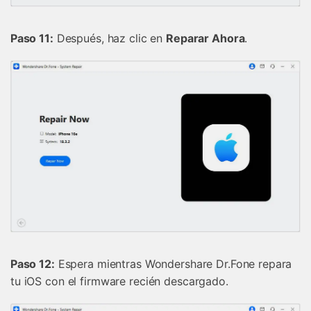
󠀰Paso 11:
Después, haz clic en
Reparar Ahora
.
󠀰Paso 12:
Espera mientras Wondershare Dr.Fone repara
tu iOS con el firmware recién descargado.󠀲󠀡󠀡󠀦󠀤󠀤󠀡󠀡󠀦󠀳