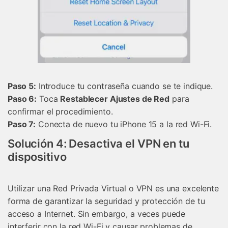
󠀰Paso 5:
Introduce tu contraseña cuando se te indique.󠀲󠀡󠀡󠀦󠀤󠀤󠀠󠀥󠀤󠀳
Paso 6:
Toca
Restablecer Ajustes de Red
para
confirmar el procedimiento.󠀲󠀡󠀡󠀦󠀤󠀤󠀠󠀥󠀥󠀳
Paso 7:
Conecta de nuevo tu iPhone 15 a la red Wi-Fi.
Solución 4: Desactiva el VPN en tu
dispositivo
Utilizar una Red Privada Virtual o VPN es una excelente
forma de garantizar la seguridad y protección de tu
acceso a Internet.󠀲󠀡󠀡󠀦󠀤󠀤󠀠󠀥󠀨󠀳󠀰 Sin embargo, a veces puede
interferir con la red Wi-Fi y causar problemas de