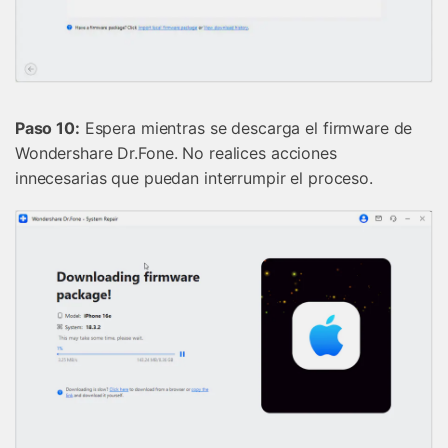
󠀰Paso 10:
Espera mientras se descarga el firmware de
Wondershare Dr.Fone.󠀲󠀡󠀡󠀦󠀤󠀤󠀡󠀡󠀡󠀳󠀰 No realices acciones
innecesarias que puedan interrumpir el proceso.