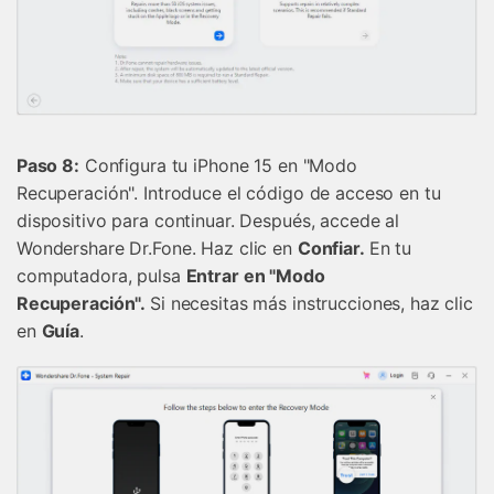
󠀰Paso 8:
Configura tu iPhone 15 en "Modo
Recuperación".󠀲󠀡󠀡󠀦󠀤󠀤󠀡󠀠󠀠󠀳󠀰 Introduce el código de acceso en tu
dispositivo para continuar.󠀲󠀡󠀡󠀦󠀤󠀤󠀡󠀠󠀡󠀳󠀰 Después, accede al
Wondershare Dr.Fone.󠀲󠀡󠀡󠀦󠀤󠀤󠀡󠀠󠀢󠀳󠀰 Haz clic en
Confiar.󠀲󠀡󠀡󠀦󠀤󠀤󠀡󠀠󠀣󠀳󠀰
En tu
computadora, pulsa
Entrar en "Modo
Recuperación".󠀲󠀡󠀡󠀦󠀤󠀤󠀡󠀠󠀤󠀳󠀰
Si necesitas más instrucciones, haz clic
en
Guía
.