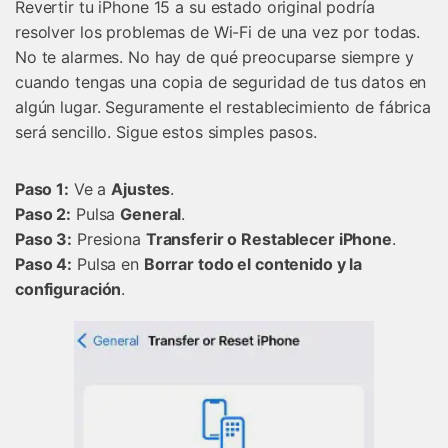
Revertir tu iPhone 15 a su estado original podría
resolver los problemas de Wi-Fi de una vez por todas.
No te alarmes. No hay de qué preocuparse siempre y
cuando tengas una copia de seguridad de tus datos en
algún lugar. Seguramente el restablecimiento de fábrica
será sencillo. Sigue estos simples pasos.
󠀰Paso 1:
Ve a
Ajustes
. 󠀲󠀡󠀡󠀦󠀤󠀤󠀠󠀧󠀥
Paso 2:
Pulsa
General
. 󠀲󠀡󠀡󠀦󠀤󠀤󠀠󠀧󠀦󠀳 󠀰
Paso 3:
Presiona
Transferir o Restablecer iPhone
. 󠀲󠀡󠀡󠀦󠀤󠀤󠀠󠀧󠀧
Paso 4:
Pulsa en
Borrar todo el contenido y la
configuración
.