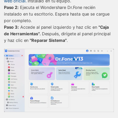
web oficial.󠀲󠀡󠀡󠀦󠀤󠀤󠀠󠀨󠀦󠀳
Instálalo en tu equipo.
󠀰Paso 2:
Ejecuta el Wondershare Dr.Fone recién
instalado en tu escritorio.󠀲󠀡󠀡󠀦󠀤󠀤󠀠󠀨󠀨󠀳 Espera hasta que se cargue
por completo.
󠀰Paso 3:
Accede al panel izquierdo y haz clic en
"Caja
de Herramientas".󠀲󠀡󠀡󠀦󠀤󠀤󠀠󠀩󠀠󠀳󠀰
Después, dirígete al panel principal
y haz clic en
"Reparar Sistema"
.