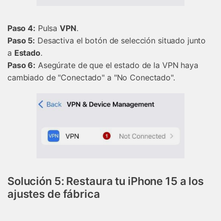
󠀰Paso 4:
Pulsa
VPN
. 󠀲󠀡󠀡󠀦󠀤󠀤󠀠󠀦
Paso 5:
Desactiva el botón de selección situado junto
a
Estado
. 󠀲󠀡󠀡󠀦󠀤󠀤󠀠󠀦󠀦󠀳
Paso 6:
Asegúrate de que el estado de la VPN haya
cambiado de "Conectado" a "No Conectado".
Solución 5: Restaura tu iPhone 15 a los
ajustes de fábrica