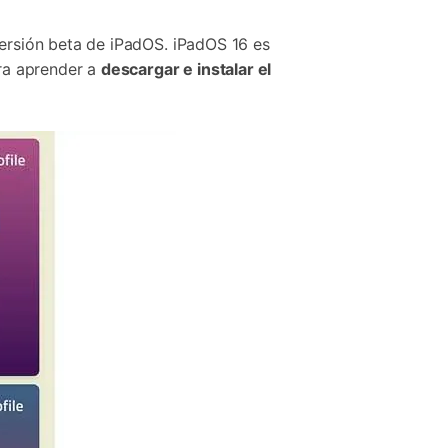
Contáctanos
BFCM
HEIC a JPG
Ubicación Virtual
 usado
e
a versión beta de iPadOS. iPadOS 16 es
on
Cambio de ubicación iOS y
ra aprender a
descargar e instalar el
Android