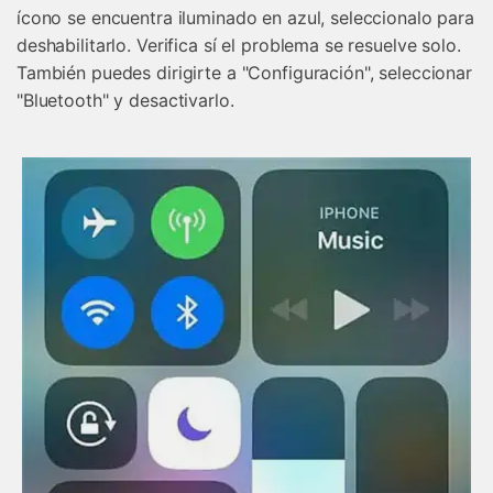
ícono se encuentra iluminado en azul, seleccionalo para
deshabilitarlo. Verifica sí el problema se resuelve solo.
También puedes dirigirte a "Configuración", seleccionar
"Bluetooth" y desactivarlo.
Controla tu teléfono con Dr.Fone
+50M usuarios y +17 años de confianza
Desbloquea, repara y protege tu teléfono
Recupera y transfiere datos fácilmente
Tecnología IA: sin conocimientos técnicos
Prueba Online
Abrir App