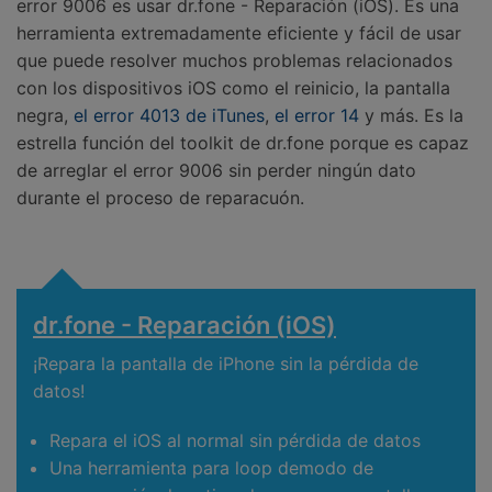
error 9006 es usar dr.fone - Reparación (iOS). Es una
herramienta extremadamente eficiente y fácil de usar
que puede resolver muchos problemas relacionados
con los dispositivos iOS como el reinicio, la pantalla
negra,
el error 4013 de iTunes
,
el error 14
y más. Es la
estrella función del toolkit de dr.fone porque es capaz
de arreglar el error 9006 sin perder ningún dato
durante el proceso de reparacuón.
dr.fone - Reparación (iOS)
¡Repara la pantalla de iPhone sin la pérdida de
datos!
Repara el iOS al normal sin pérdida de datos
Una herramienta para loop demodo de