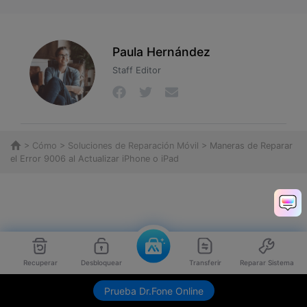
Paula Hernández
Staff Editor
>
Cómo
>
Soluciones de Reparación Móvil
> Maneras de Reparar
el Error 9006 al Actualizar iPhone o iPad
Recuperar
Desbloquear
Transferir
Reparar Sistema
Envíame link de descarga
Prueba Dr.Fone Online