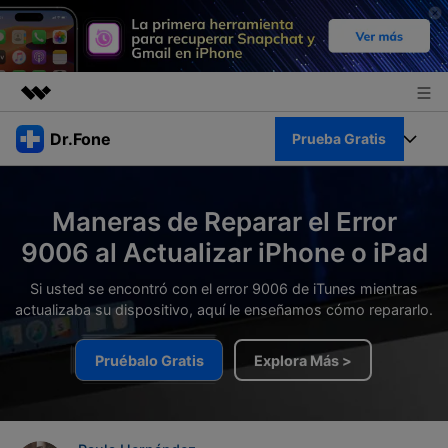
Productos destacados
Dr.Fone
Prueba Gratis
Creatividad digital con AIGC
Empresas
Kit Completo
Utilidades
Maneras de Reparar el Error
Resumen
Quiénes somos
Ver Kit Completo >
9006 al Actualizar iPhone o iPad
Productos
Soluciones
Sala de prensa
Si usted se encontró con el error 9006 de iTunes mientras
Para PC
Recursos
actualizaba su dispositivo, aquí le enseñamos cómo repararlo.
Tienda
Para Celular
Descubre lo mejor de Dr.Fone
Pruébalo Gratis
Explora Más >
Blog
Herramientas Online
Guías
Transferencia de Datos
Desbloqueo FRP en Android 16
Más
Soporte