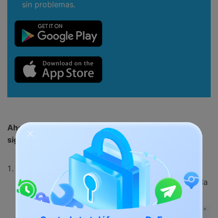
sin problemas.
Ahora vamos a corregir el error 9006 de iTunes
siguiendo estas instrucciones sencillas:
Consigue dr.fone - Reparación de iTunes
descargado en tu Windows o Mac. Instala y lanza la
herramienta.