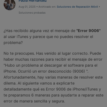
Paula Hernández
Gestor de Datos
Aug 01, 2025 • Archivado en:
Soluciones de Reparación Móvil
•
Iniciar sesión
Reparación de Móviles
Soluciones probadas
Protección del Móvil
¿Has recibido alguna vez el mensaje de
"Error 9006"
al usar iTunes y parece que no puedes resolver el
Encuentra Más Soluciones
problema?
No te preocupes. Has venido al lugar correcto. Puede
haber muchas razones para recibir el mensaje de error
"Hubo un problema al descargar el software para el
iPhone. Ocurrió un error desconocido (9006) ".
Afortunadamente, hay varias maneras de resolver este
dilema. Al siguiente vamos a explicarte
detalladamente qué es Error 9006 de iPhone/iTunes y
te preparamos 6 maneras para ayudarte a reparar este
error de manera sencilla y segura.