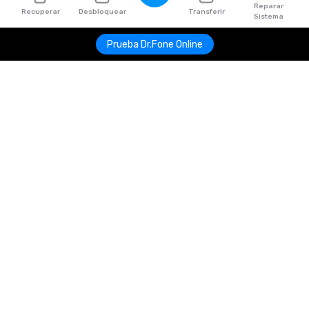
Reparar
Recuperar
Desbloquear
Transferir
Sistema
Prueba Dr.Fone Online
Productos
Wondershare
Explorar IA
Centro de soporte