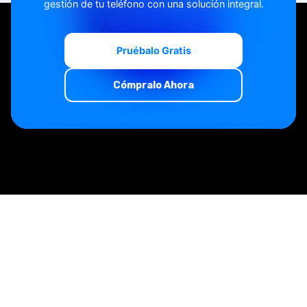
gestión de tu teléfono con una solución integral.
Pruébalo Gratis
Pruébalo Gratis
Cómpralo Ahora