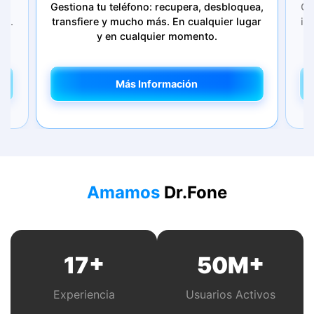
ia
Gestiona tu teléfono: recupera, desbloquea,
󠀰
󠀢󠀥
transfiere y mucho más.󠀲󠀣󠀣󠀣󠀳 En cualquier lugar
int
y en cualquier momento.󠀲󠀣󠀣󠀤󠀳󠀰
Más Información
Más Información
Amamos
Dr.Fone
+
+
17
50
M
Experiencia
Usuarios Activos