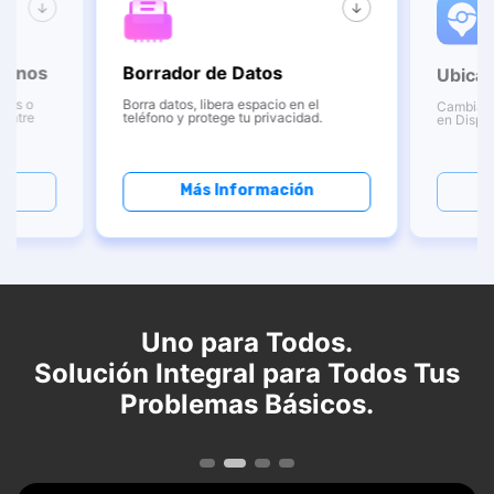
éfonos
Borrador de Datos
Ubicac
ales o
Borra datos, libera espacio en el
Cambia T
 entre
teléfono y protege tu privacidad.
en Dispos
Más Información
Uno para Todos.󠀲󠀢󠀢󠀡󠀳
Solución Integral para Todos Tus
Problemas Básicos.