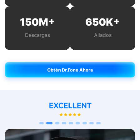
+
+
150
M
650
K
Descargas
Aliados
Obtén Dr.Fone Ahora
Obtén Dr.Fone Ahora