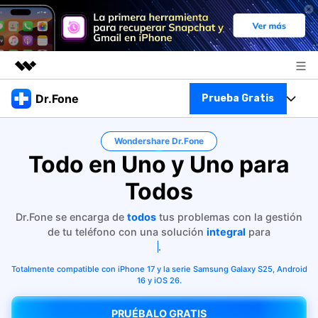
Productos destacados
Dr.Fone
Prueba Gratis
Creatividad digital con AIGC
Empresas
Kit Completo
Wondershare Dr.Fone
Utilidades
Todo en Uno y Uno para
Resumen
Quiénes somos
Ver Kit Completo >
Productos
Soluciones
Todos
Sala de prensa
Para PC
Recursos
Dr.Fone se encarga de
todos
tus problemas con la gestión
de tu teléfono con una solución
integral
para
Tienda
Para Celular
Transfere
.
Descubre lo mejor de Dr.Fone
Blog
Totalmente compatible con iPhone 17 y la serie Samsung Galaxy S25, Android
Herramientas Online
16 y iOS 26.
Guías
Transferencia de Datos
Desbloqueo FRP en Android 16
Más
PRUÉBALO GRATIS
Soporte