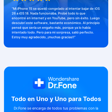
“Mi iPhone 15 se quedó congelado al intentar bajar de iOS
26 a iOS 18. Nada funcionaba. Probé todo lo que
encontré en internet y en YouTube, pero sin éxito. Luego
descubrí este software, bastante económico. Al principio
pensé que sería un engaño más, porque ya lo había
intentado todo. Pero para mi sorpresa, salió perfecto.
Estoy muy agradecido, ¡muchas gracias!!”
Todo en Uno y Uno para Todos
Dr.Fone se encarga de todos tus problemas con la