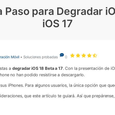
Borrador de Datos
paldar SMS iPhone
Marketing WhatsApp 
Convierte varias fotos 
de iTunes
a Paso para Degradar iO
paldar y restaurar WhatsApp
Guía para vender móvil
Borrador de
Borrador d
Pruébalo Gratis
gratis
taurar WhatsApp Google Drive
Día Nacional de Pokém
iPhone
Android
res de iTunes
 Mundial del Backup
iOS 17
ración Móvil
• Soluciones probadas
0
stas a
degradar iOS 18 Beta a 17
. Con la presentación de i
Phone no han podido resistirse a descargarlo.
sus iPhones. Para algunos usuarios, la única opción que que
deraciones, que este artículo te guiará. Así que prepárense, 