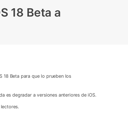
Contáctanos
BFCM
HEIC a JPG
Ubicación Virtual
S 18 Beta a
 usado
e
on
Cambio de ubicación iOS y
Android
OS 18 Beta para que lo prueben los
da es degradar a versiones anteriores de iOS.
lectores.