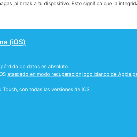
hagas jailbreak a tu dispositivo. Esto significa que la integr
ma (iOS)
n pérdida de datos en absoluto.
 iOS
atascado en modo recuperación
,
logo blanco de Apple
,
p
d Touch, con todas las versiones de iOS