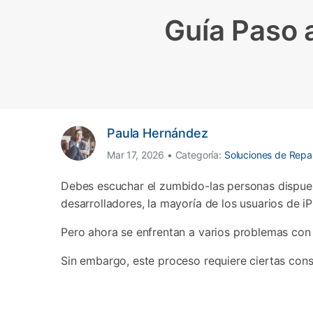
Transferir datos iPhone
Res
Reparación 
Guía Paso 
Transferir datos Samsung
Res
Comienza online ahora
Pruébalo Gratis
Transferir datos Huawei
Res
Solucionar erro
Transferir WhatsApp Business
Día
Comienza online ahora
Paula Hernández
Comienza online ahora
Comienza online ahora
Mar 17, 2026 • Categoría:
Soluciones de Repa
Debes escuchar el zumbido-las personas dispue
desarrolladores, la mayoría de los usuarios de i
Pero ahora se enfrentan a varios problemas con 
Sin embargo, este proceso requiere ciertas consi