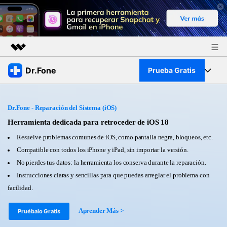
Productos destacados
Dr.Fone
Prueba Gratis
Creatividad digital con AIGC
Empresas
Kit Completo
Utilidades
Dr.Fone - Reparación del Sistema (iOS)
Resumen
Quiénes somos
Ver Kit Completo >
Herramienta dedicada para retroceder de iOS 18
Productos
Soluciones
Resuelve problemas comunes de iOS, como pantalla negra, bloqueos, etc.
Sala de prensa
Para PC
Compatible con todos los iPhone y iPad, sin importar la versión.
Recursos
No pierdes tus datos: la herramienta los conserva durante la reparación.
Tienda
Para Celular
Instrucciones claras y sencillas para que puedas arreglar el problema con
Descubre lo mejor de Dr.Fone
Blog
facilidad.
Herramientas Online
Guías
Transferencia de Datos
Aprender Más >
Pruébalo Gratis
Desbloqueo FRP en Android 16
Más
Soporte