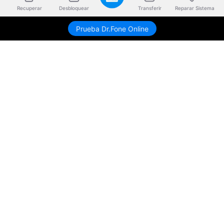
Recuperar
Desbloquear
Transferir
Reparar Sistema
Prueba Dr.Fone Online
Productos
Wondershare
Explorar IA
Centro de soporte