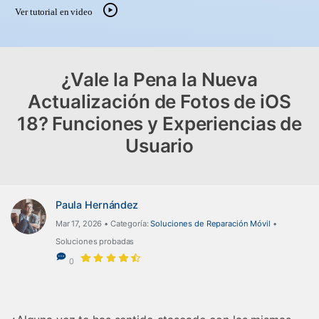
Gestor de Datos
Ver tutorial en video
Iniciar sesión
Reparación de Móviles
Protección del Móvil
¿Vale la Pena la Nueva
Actualización de Fotos de iOS
Encuentra Más Soluciones
18? Funciones y Experiencias de
Usuario
Paula Hernández
Mar 17, 2026 • Categoría:
Soluciones de Reparación Móvil
•
Soluciones probadas
0