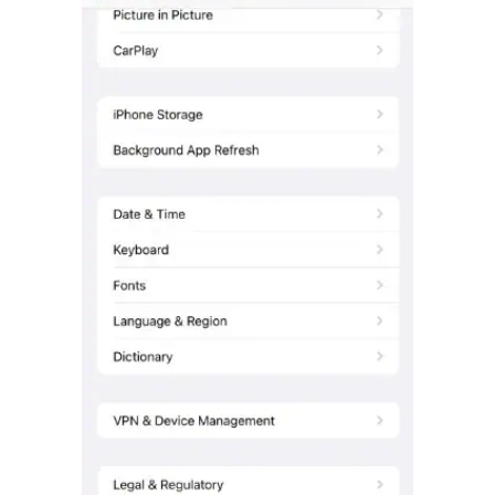
Controla tu teléfono con Dr.Fone
+50M usuarios y +17 años de confianza
Desbloquea, repara y protege tu teléfono
Recupera y transfiere datos fácilmente
Tecnología IA: sin conocimientos técnicos
Prueba Online
Abrir App