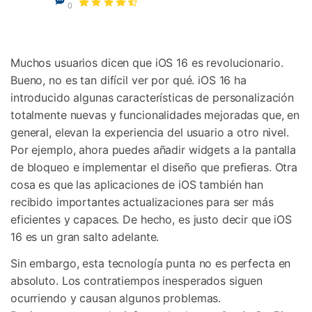
Gestor de Datos
0
Iniciar sesión
Reparación de Móviles
Muchos usuarios dicen que iOS 16 es revolucionario.
Protección del Móvil
Bueno, no es tan difícil ver por qué. iOS 16 ha
introducido algunas características de personalización
Encuentra Más Soluciones
totalmente nuevas y funcionalidades mejoradas que, en
general, elevan la experiencia del usuario a otro nivel.
Por ejemplo, ahora puedes añadir widgets a la pantalla
de bloqueo e implementar el diseño que prefieras. Otra
cosa es que las aplicaciones de iOS también han
recibido importantes actualizaciones para ser más
eficientes y capaces. De hecho, es justo decir que iOS
16 es un gran salto adelante.
Sin embargo, esta tecnología punta no es perfecta en
absoluto. Los contratiempos inesperados siguen
ocurriendo y causan algunos problemas.