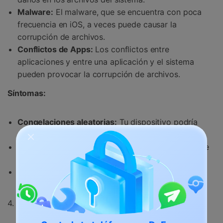
Malware:
El malware, que se encuentra con poca
frecuencia en iOS, a veces puede causar la
corrupción de archivos.
Conflictos de Apps:
Los conflictos entre
aplicaciones y entre una aplicación y el sistema
pueden provocar la corrupción de archivos.
Síntomas:
Congelaciones aleatorias:
Tu dispositivo podría
congelarse de forma impredecible.
Problemas de arranque:
El iPhone puede quedarse
bloqueado en el logo de Apple o no arrancar.
Mal funcionamiento de la aplicación:
Puede que
algunas aplicaciones se bloqueen o no se abran.
4. Problemas de hardware