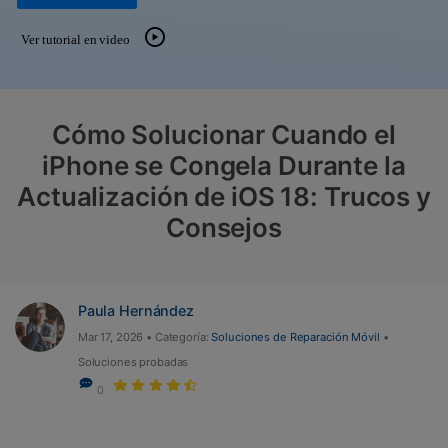
Gestor de Datos
Ver tutorial en video
Iniciar sesión
Reparación de Móviles
Protección del Móvil
Cómo Solucionar Cuando el
Encuentra Más Soluciones
iPhone se Congela Durante la
Actualización de iOS 18: Trucos y
Consejos
Paula Hernández
Mar 17, 2026 • Categoría:
Soluciones de Reparación Móvil
•
Soluciones probadas
0