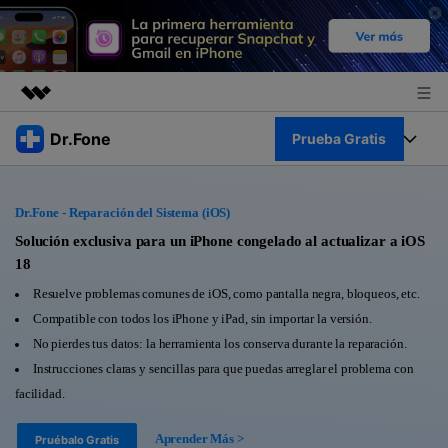
Productos destacados
Dr.Fone
Prueba Gratis
Creatividad digital con AIGC
Empresas
Kit Completo
Utilidades
Dr.Fone - Reparación del Sistema (iOS)
Resumen
Quiénes somos
Ver Kit Completo >
Solución exclusiva para un iPhone congelado al actualizar a iOS
Productos
Soluciones
18
Sala de prensa
Para PC
Resuelve problemas comunes de iOS, como pantalla negra, bloqueos, etc.
Recursos
Compatible con todos los iPhone y iPad, sin importar la versión.
Tienda
Para Celular
No pierdes tus datos: la herramienta los conserva durante la reparación.
Descubre lo mejor de Dr.Fone
Blog
Instrucciones claras y sencillas para que puedas arreglar el problema con
Herramientas Online
facilidad.
Guías
Transferencia de Datos
Desbloqueo FRP en Android 16
Más
Aprender Más >
Pruébalo Gratis
Soporte