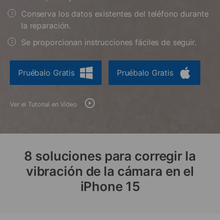
Gestor de Datos
Conserva los datos existentes del teléfono durante
Iniciar sesión
Reparación de Móviles
la reparación.
Se proporcionan instrucciones fáciles de seguir.
Protección del Móvil
Pruébalo Gratis
Pruébalo Gratis
Encuentra Más Soluciones
Ver el Tutorial en Video
8 soluciones para corregir la
vibración de la cámara en el
iPhone 15