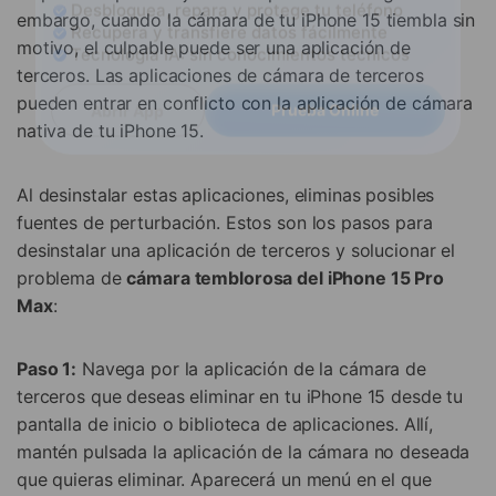
Controla tu teléfono con Dr.Fone
embargo, cuando la cámara de tu iPhone 15 tiembla sin
+50M usuarios y +17 años de confianza
motivo, el culpable puede ser una aplicación de
Desbloquea, repara y protege tu teléfono
terceros. Las aplicaciones de cámara de terceros
Recupera y transfiere datos fácilmente
pueden entrar en conflicto con la aplicación de cámara
Tecnología IA: sin conocimientos técnicos
nativa de tu iPhone 15.
Prueba Online
Abrir App
Al desinstalar estas aplicaciones, eliminas posibles
fuentes de perturbación. Estos son los pasos para
desinstalar una aplicación de terceros y solucionar el
problema de
cámara temblorosa del iPhone 15 Pro
Max
:
Paso 1:
Navega por la aplicación de la cámara de
terceros que deseas eliminar en tu iPhone 15 desde tu
pantalla de inicio o biblioteca de aplicaciones. Allí,
mantén pulsada la aplicación de la cámara no deseada
que quieras eliminar. Aparecerá un menú en el que