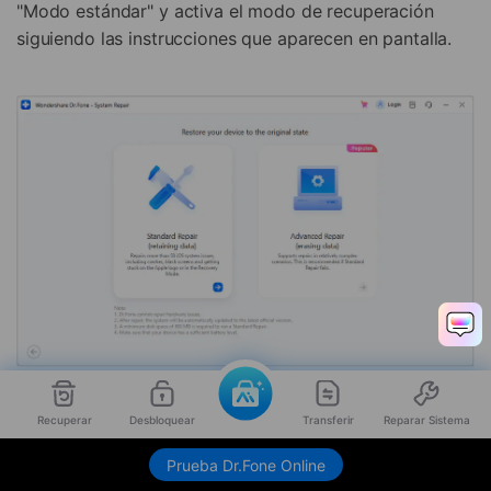
"Modo estándar" y activa el modo de recuperación
siguiendo las instrucciones que aparecen en pantalla.
Paso 3: Descarga el firmware compatible
Recuperar
Desbloquear
Transferir
Reparar Sistema
Después de activar el modo de recuperación en tu
Prueba Dr.Fone Online
iPhone, Wondershare Dr.Fone detectará