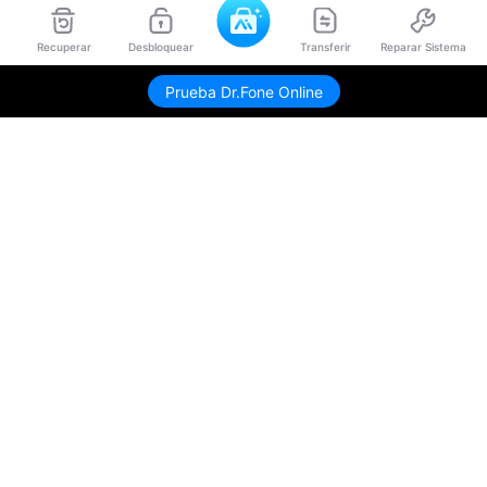
Recuperar
Desbloquear
Transferir
Reparar Sistema
Envíame link de descarga
Prueba Dr.Fone Online
Productos
Wondershare
Explorar IA
Centro de soporte