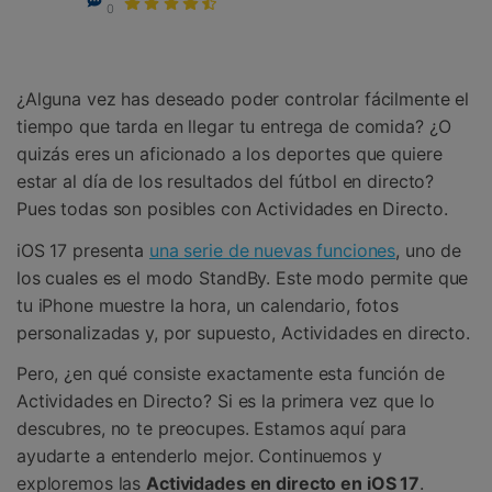
Gestor de Datos
0
Iniciar sesión
Reparación de Móviles
¿Alguna vez has deseado poder controlar fácilmente el
Protección del Móvil
tiempo que tarda en llegar tu entrega de comida? ¿O
quizás eres un aficionado a los deportes que quiere
Encuentra Más Soluciones
estar al día de los resultados del fútbol en directo?
Pues todas son posibles con Actividades en Directo.
iOS 17 presenta
una serie de nuevas funciones
, uno de
los cuales es el modo StandBy. Este modo permite que
tu iPhone muestre la hora, un calendario, fotos
personalizadas y, por supuesto, Actividades en directo.
Pero, ¿en qué consiste exactamente esta función de
Actividades en Directo? Si es la primera vez que lo
descubres, no te preocupes. Estamos aquí para
ayudarte a entenderlo mejor. Continuemos y
exploremos las
Actividades en directo en iOS 17
.