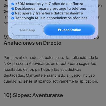
Controla tu teléfono con Dr.Fone
de la aplicación MLB. Obtén información actualizada en
+50M usuarios y +17 años de confianza
tiempo real sobre resultados, entradas, recuento de
Desbloquea, repara y protege tu teléfono
lanzamientos y mucho más. El widget Isla Dinámica te
Recupera y transfiere datos fácilmente
Tecnología IA: sin conocimientos técnicos
permite estar siempre informado.
Prueba Online
Abrir App
9) NBA App: Anotate una Cesta con las
Anataciones en Directo
Para los aficionados al baloncesto, la aplicación de la
NBA presenta Actividades en directo para seguir los
resultados de los partidos y las estadísticas
destacadas. Mantente enganchado al juego, incluso
cuando no estés utilizando activamente la aplicación.
10) Slopes: Aventurarse