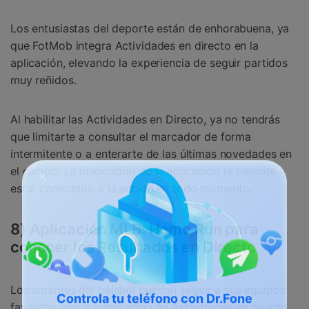
Los entusiastas del deporte están de enhorabuena, ya
que FotMob integra Actividades en directo en la
aplicación, elevando la experiencia de seguir partidos
muy reñidos.
Al habilitar las Actividades en Directo, ya no tendrás
que limitarte a consultar el marcador de forma
intermitente o a enterarte de las últimas novedades en
el campo. La innovación de la aplicación te permite
estar conectado a la acción en todo momento.
8) Aplicación MLB: Home Run para
conocer los Resultados en Directo
Los amantes del béisbol pueden seguir a sus equipos
favoritos con la integración de Actividades en directo