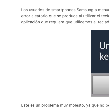
Transferir datos iPhone
Res
Reparación 
Transferir datos Samsung
Res
Comienza online ahora
Los usuarios de smartphones Samsung a menudo s
Pruébalo Gratis
Transferir datos Huawei
Res
Solucionar erro
error aleatorio que se produce al utilizar el te
Transferir WhatsApp Business
Día
aplicación que requiera que utilicemos el tecl
Comienza online ahora
Comienza online ahora
Comienza online ahora
Este es un problema muy molesto, ya que no per