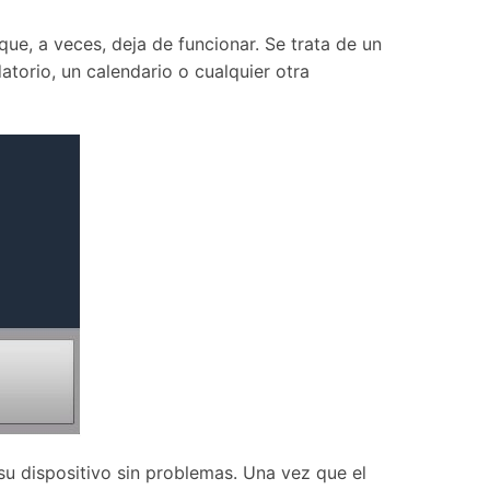
Contáctanos
BFCM
HEIC a JPG
Ubicación Virtual
 usado
e
e, a veces, deja de funcionar. Se trata de un
on
Cambio de ubicación iOS y
datorio, un calendario o cualquier otra
Android
u dispositivo sin problemas. Una vez que el