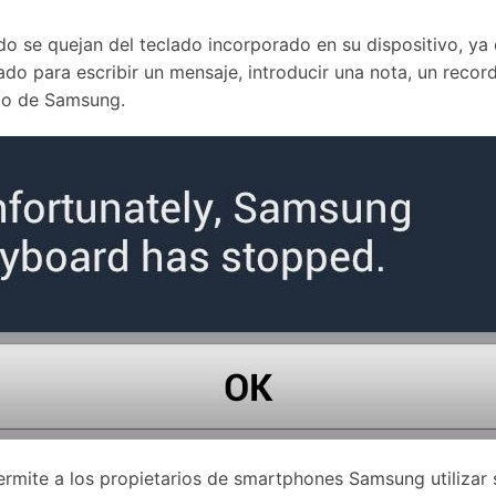
Borrador de Datos
paldar SMS iPhone
Marketing WhatsApp 
Convierte varias fotos 
de iTunes
paldar y restaurar WhatsApp
Guía para vender móvil
Borrador de
Borrador d
e quejan del teclado incorporado en su dispositivo, ya qu
Pruébalo Gratis
gratis
taurar WhatsApp Google Drive
Día Nacional de Pokém
iPhone
Android
res de iTunes
clado para escribir un mensaje, introducir una nota, un recor
 Mundial del Backup
ado de Samsung.
mite a los propietarios de smartphones Samsung utilizar s