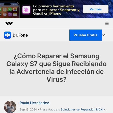
Productos destacados
Dr.Fone
Prueba Gratis
Creatividad digital con AIGC
Empresas
Kit Completo
Utilidades
¿Cómo Reparar el Samsung
Resumen
Quiénes somos
Ver Kit Completo >
Galaxy S7 que Sigue Recibiendo
Productos
Soluciones
la Advertencia de Infección de
Sala de prensa
Para PC
Recursos
Virus?
Tienda
Para Celular
Descubre lo mejor de Dr.Fone
Blog
Herramientas Online
Guías
Paula Hernández
Transferencia de Datos
Desbloqueo FRP en Android 16
Sep 13, 2024 • Presentado en:
Soluciones de Reparación Móvil
•
Más
Soporte