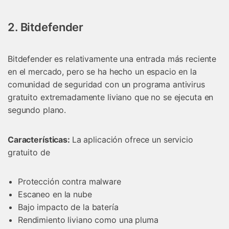
Controla tu teléfono con Dr.Fone
+50M usuarios y +17 años de confianza
2. Bitdefender
Desbloquea, repara y protege tu teléfono
Recupera y transfiere datos fácilmente
Tecnología IA: sin conocimientos técnicos
Bitdefender es relativamente una entrada más reciente
en el mercado, pero se ha hecho un espacio en la
Prueba Online
Abrir App
comunidad de seguridad con un programa antivirus
gratuito extremadamente liviano que no se ejecuta en
segundo plano.
Características:
La aplicación ofrece un servicio
gratuito de
Protección contra malware
Escaneo en la nube
Bajo impacto de la batería
Rendimiento liviano como una pluma