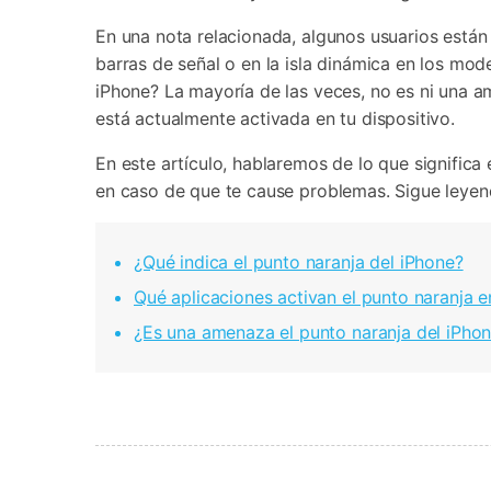
Transferir datos iPhone
Res
Reparación 
Transferir datos Samsung
Res
En una nota relacionada, algunos usuarios está
Comienza online ahora
Pruébalo Gratis
Transferir datos Huawei
Res
barras de señal o en la isla dinámica en los mo
Solucionar erro
Transferir WhatsApp Business
Día
iPhone? La mayoría de las veces, no es ni una 
está actualmente activada en tu dispositivo.
En este artículo, hablaremos de lo que signifi
en caso de que te cause problemas. Sigue leyen
Comienza online ahora
Comienza online ahora
Comienza online ahora
¿Qué indica el punto naranja del iPhone?
Qué aplicaciones activan el punto naranja e
¿Es una amenaza el punto naranja del iPho