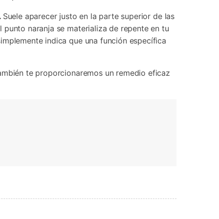
Contáctanos
BFCM
HEIC a JPG
Ubicación Virtual
 usado
.
Suele aparecer justo en la parte superior de las
e
on
 punto naranja se materializa de repente en tu
Cambio de ubicación iOS y
Android
simplemente indica que una función específica
 También te proporcionaremos un remedio eficaz