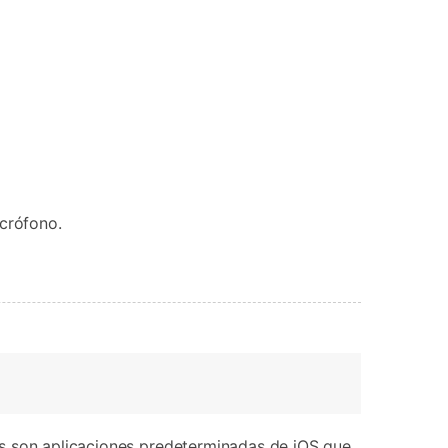
icrófono.
as son aplicaciones predeterminadas de iOS que