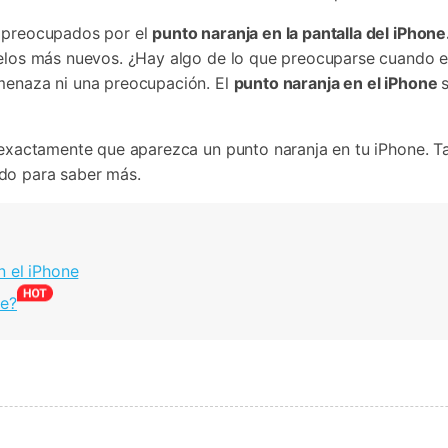
Borrador de Datos
paldar SMS iPhone
Marketing WhatsApp 
Convierte varias fotos 
de iTunes
paldar y restaurar WhatsApp
Guía para vender móvil
n preocupados por el
punto naranja en la pantalla del iPhone
Borrador de
Borrador d
Pruébalo Gratis
gratis
taurar WhatsApp Google Drive
Día Nacional de Pokém
iPhone
Android
delos más nuevos. ¿Hay algo de lo que preocuparse cuando el
res de iTunes
 Mundial del Backup
amenaza ni una preocupación. El
punto naranja en el iPhone
ca exactamente que aparezca un punto naranja en tu iPhone.
do para saber más.
n el iPhone
ne?