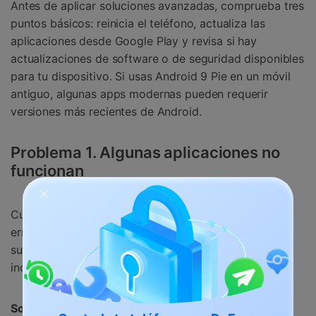
Antes de aplicar soluciones avanzadas, comprueba tres
puntos básicos: reinicia el teléfono, actualiza las
aplicaciones desde Google Play y revisa si hay
actualizaciones de software o de seguridad disponibles
para tu dispositivo. Si usas Android 9 Pie en un móvil
antiguo, algunas apps modernas pueden requerir
versiones más recientes de Android.
Problema 1. Algunas aplicaciones no
funcionan
Cuando una app se cierra sola, no abre o muestra
errores después de actualizar a Android Pie, la causa
suele ser una versión antigua, datos dañados o
incompatibilidad con el sistema.
Solución:
abre Google Play Store y actualiza la