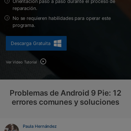
Orientación paso a paso durante el proceso de
Gestor de Datos
reparación.
Iniciar sesión
Reparación de Móviles
No se requieren habilidades para operar este
programa.
Protección del Móvil
Descarga Gratuita
Encuentra Más Soluciones
Ver Video Tutorial
Problemas de Android 9 Pie: 12
errores comunes y soluciones
Paula Hernández