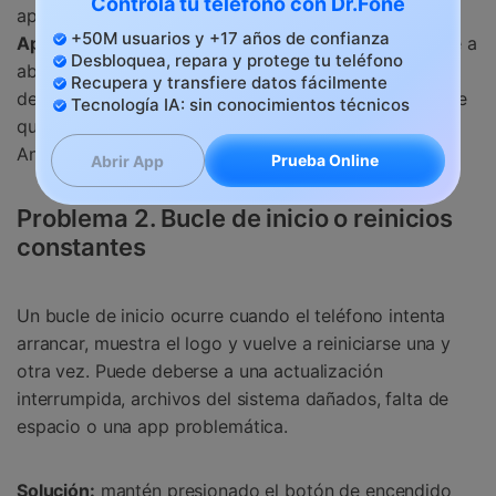
Controla tu teléfono con Dr.Fone
aplicación. Si el problema continúa, ve a
Ajustes >
+50M usuarios y +17 años de confianza
Aplicaciones
, selecciona la app, borra caché y vuelve a
Desbloquea, repara y protege tu teléfono
abrirla. Si sigue fallando, desinstálala y reinstálala
Recupera y transfiere datos fácilmente
desde una fuente oficial. En apps muy antiguas, puede
Tecnología IA: sin conocimientos técnicos
que el desarrollador ya no ofrezca soporte para
Android 9.
Prueba Online
Abrir App
Problema 2. Bucle de inicio o reinicios
constantes
Un bucle de inicio ocurre cuando el teléfono intenta
arrancar, muestra el logo y vuelve a reiniciarse una y
otra vez. Puede deberse a una actualización
interrumpida, archivos del sistema dañados, falta de
espacio o una app problemática.
Solución:
mantén presionado el botón de encendido