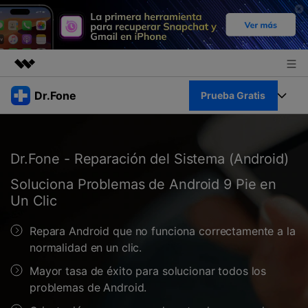
Productos destacados
Dr.Fone
Prueba Gratis
Creatividad digital con AIGC
Empresas
Kit Completo
Utilidades
Resumen
Dr.Fone - Reparación del Sistema (Android)
Quiénes somos
Ver Kit Completo >
Productos
Soluciones
Soluciona Problemas de Android 9 Pie en
Sala de prensa
Un Clic
Para PC
Recursos
Repara Android que no funciona correctamente a la
Tienda
Para Celular
Descubre lo mejor de Dr.Fone
normalidad en un clic.
Blog
Herramientas Online
Mayor tasa de éxito para solucionar todos los
Guías
Transferencia de Datos
problemas de Android.
Desbloqueo FRP en Android 16
Más
Soporte