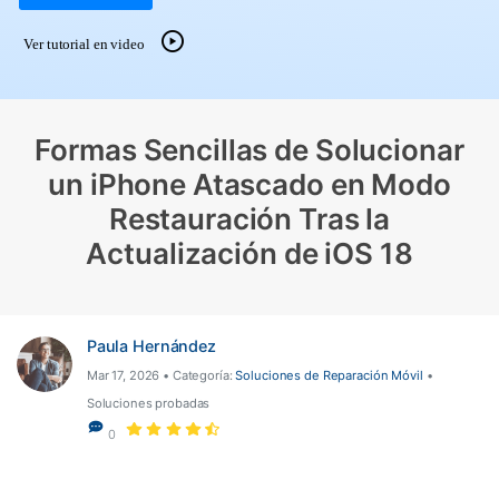
Gestor de Datos
Ver tutorial en video
Iniciar sesión
Reparación de Móviles
Protección del Móvil
Formas Sencillas de Solucionar
Encuentra Más Soluciones
un iPhone Atascado en Modo
Restauración Tras la
Actualización de iOS 18
Paula Hernández
Mar 17, 2026 • Categoría:
Soluciones de Reparación Móvil
•
Soluciones probadas
0