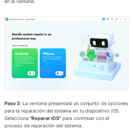
en la ventana.
Controla tu teléfono con Dr.Fone
+50M usuarios y +17 años de confianza
Paso 3:
La ventana presentará un conjunto de opciones
Desbloquea, repara y protege tu teléfono
para la reparación del sistema en tu dispositivo iOS.
Recupera y transfiere datos fácilmente
Tecnología IA: sin conocimientos técnicos
Selecciona
"Reparar iOS"
para continuar con el
proceso de reparación del sistema.
Prueba Online
Abrir App