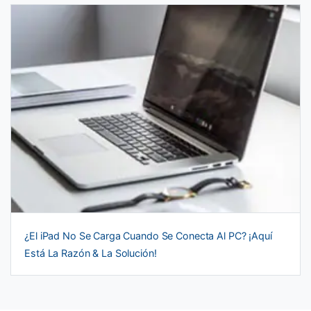
¿El iPad No Se Carga Cuando Se Conecta Al PC? ¡Aquí
Está La Razón & La Solución!