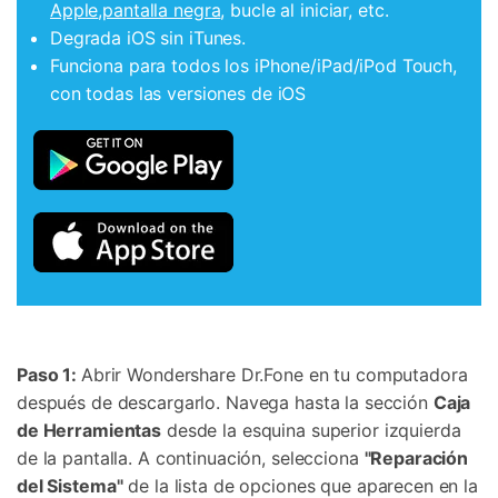
Apple
,
pantalla negra
, bucle al iniciar, etc.
Degrada iOS sin iTunes.
Funciona para todos los iPhone/iPad/iPod Touch,
con todas las versiones de iOS
Paso 1:
Abrir Wondershare Dr.Fone en tu computadora
después de descargarlo. Navega hasta la sección
Caja
de Herramientas
desde la esquina superior izquierda
de la pantalla. A continuación, selecciona
"Reparación
del Sistema"
de la lista de opciones que aparecen en la