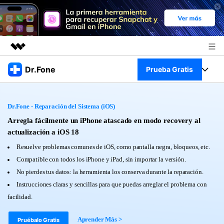
Productos destacados
Dr.Fone
Prueba Gratis
Creatividad digital con AIGC
Empresas
Kit Completo
Utilidades
Dr.Fone - Reparación del Sistema (iOS)
Resumen
Quiénes somos
Ver Kit Completo >
Arregla fácilmente un iPhone atascado en modo recovery al
Productos
Soluciones
actualización a iOS 18
Sala de prensa
Para PC
Resuelve problemas comunes de iOS, como pantalla negra, bloqueos, etc.
Recursos
Compatible con todos los iPhone y iPad, sin importar la versión.
Tienda
Para Celular
No pierdes tus datos: la herramienta los conserva durante la reparación.
Descubre lo mejor de Dr.Fone
Blog
Instrucciones claras y sencillas para que puedas arreglar el problema con
Herramientas Online
facilidad.
Guías
Transferencia de Datos
Desbloqueo FRP en Android 16
Más
Aprender Más >
Pruébalo Gratis
Soporte