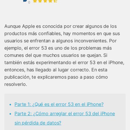
Gestor de Datos
0
Iniciar sesión
Reparación de Móviles
Aunque Apple es conocida por crear algunos de los
Protección del Móvil
productos más confiables, hay momentos en que sus
usuarios se enfrentan a algunos inconvenientes. Por
Encuentra Más Soluciones
ejemplo, el error 53 es uno de los problemas más
comunes del que muchos usuarios se quejan. Si
también estás experimentando el error 53 en el iPhone,
entonces, has llegado al lugar correcto. En esta
publicación, te explicaremos paso a paso cómo
resolverlo.
Parte 1: ¿Qué es el error 53 en el iPhone?
󠀰Parte 2: ¿Cómo arreglar el error 53 del iPhone
sin pérdida de datos?󠀲󠀡󠀡󠀣󠀠󠀨󠀣󠀣󠀥󠀳