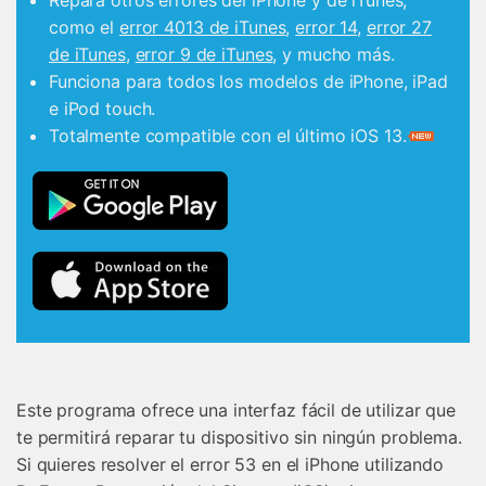
como el
error 4013 de iTunes
,
error 14
,
error 27
de iTunes
,
error 9 de iTunes
, y mucho más.
Funciona para todos los modelos de iPhone, iPad
e iPod touch.󠀲󠀡󠀡󠀣󠀡󠀠󠀤󠀦󠀥󠀳
Totalmente compatible con el último iOS 13.
Este programa ofrece una interfaz fácil de utilizar que
te permitirá reparar tu dispositivo sin ningún problema.
Si quieres resolver el error 53 en el iPhone utilizando