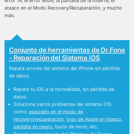
error 14, el error 9006, la pantalla de la muerte, el
atasco en el Modo Recovery/Recuperación, y mucho
más.
Conjunto de herramientas de Dr.Fone
- Reparación del Sistema iOS
Repara errores del sistema del iPhone sin pérdida
de datos.󠀰
Repara tu iOS a la normalidad, sin pérdida de
datos.
Soluciona varios problemas del sistema iOS
como;
atascado en el modo de
recovery/recuperación
,
logo de Apple en blanco
,
pantalla en negro
, bucle de inicio, etc.󠀲󠀡󠀡󠀣󠀡󠀠󠀤󠀦󠀣󠀳
Repara otros errores del iPhone y de iTunes,