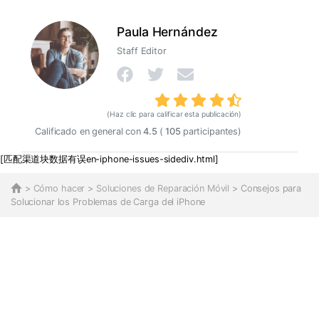
Paula Hernández
Staff Editor
(Haz clic para calificar esta publicación)
Calificado en general con
4.5
(
105
participantes)
[匹配渠道块数据有误en-iphone-issues​-sidediv.html]
>
Cómo hacer
>
Soluciones de Reparación Móvil
> Consejos para
Solucionar los Problemas de Carga del iPhone