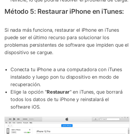
Controla tu teléfono con Dr.Fone
+50M usuarios y +17 años de confianza
Método 5: Restaurar iPhone en iTunes:
Desbloquea, repara y protege tu teléfono
Recupera y transfiere datos fácilmente
Tecnología IA: sin conocimientos técnicos
Si nada más funciona, restaurar el iPhone en iTunes
puede ser el último recurso para solucionar los
Prueba Online
Abrir App
problemas persistentes de software que impiden que el
dispositivo se cargue.
Conecta tu iPhone a una computadora con iTunes
instalado y luego pon tu dispositivo en modo de
recuperación.
Elige la opción "
Restaurar
" en iTunes, que borrará
todos los datos de tu iPhone y reinstalará el
software iOS.