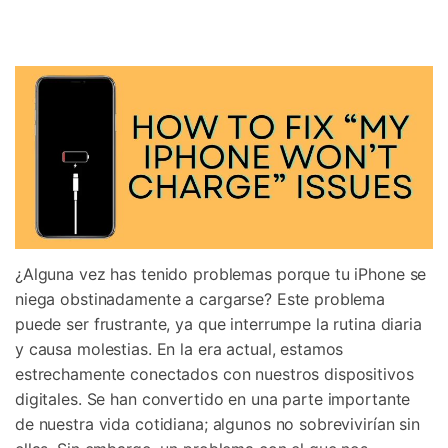
Gestor de Datos
Iniciar sesión
Reparación de Móviles
Protección del Móvil
Encuentra Más Soluciones
¿Alguna vez has tenido problemas porque tu iPhone se
niega obstinadamente a cargarse? Este problema
puede ser frustrante, ya que interrumpe la rutina diaria
y causa molestias. En la era actual, estamos
estrechamente conectados con nuestros dispositivos
digitales. Se han convertido en una parte importante
de nuestra vida cotidiana; algunos no sobrevivirían sin