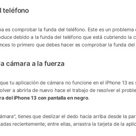
󠀣󠀦󠀠󠀢󠀣󠀳
a es comprobar la funda del teléfono. Este es un problema
oduce debido a la funda del teléfono que está cubriendo la c
onces lo primero que debes hacer es comprobar la funda del 
 la fuerza󠀲󠀩󠀠󠀣󠀦󠀠󠀢󠀤󠀳
 que tu aplicación de cámara no funcione en el iPhone 13 es s
 volver a abrirla de nuevo hace el trabajo de resolver el pro
ra del iPhone 13 con pantalla en negro
.
Cámara", tienes que deslizar el dedo hacia arriba desde la par
das recientemente; entre ellas, arrastra la tarjeta de la apli