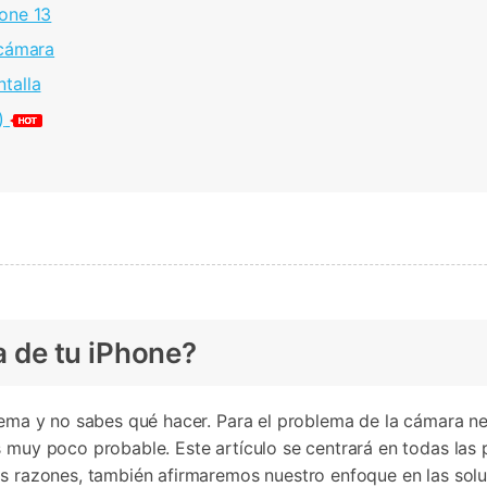
󠀠󠀣󠀠󠀠󠀳
󠀦󠀠󠀣󠀡󠀳
󠀠󠀣󠀢󠀳
)
one?󠀲󠀩󠀠󠀣󠀦󠀠󠀣󠀧󠀳
blema y no sabes qué hacer. Para el problema de la cámara ne
alidad, esto es muy poco probable. Este artículo se centrará en tod
as razones, también afirmaremos nuestro enfoque en las sol