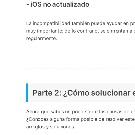
󠀰- iOS no actualizado󠀲󠀩󠀠󠀣󠀦󠀠󠀥󠀣󠀳
󠀰La incompatibilidad también puede ayudar en p
muy importante; de lo contrario, se enfrentan a
regularmente.
󠀰Parte 2: ¿Cómo solucionar el pro
󠀰Ahora que sabes un poco sobre las causas de este pro
¿Conoces alguna forma posible de resolver este problem
arreglos y soluciones.