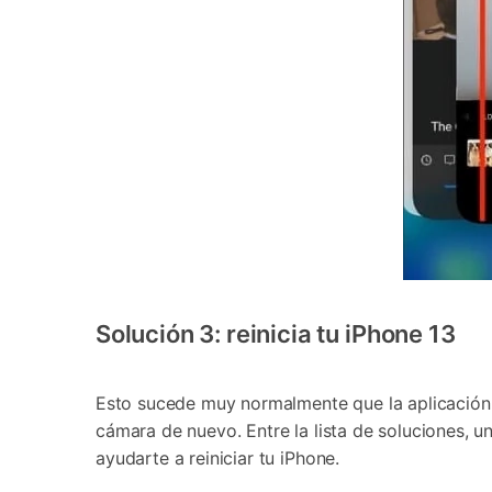
󠀰Solución 3: reinicia tu iPhone 13󠀲󠀩󠀠󠀣󠀦󠀠󠀧󠀥󠀳
󠀰Esto sucede muy normalmente que la aplicación
cámara de nuevo. Entre la lista de soluciones, u
ayudarte a reiniciar tu iPhone.