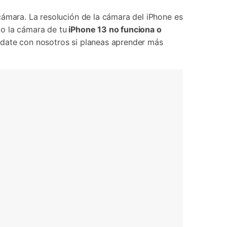
Contáctanos
BFCM
HEIC a JPG
Ubicación Virtual
 usado
cámara. La resolución de la cámara del iPhone es
e
on
do la cámara de tu
iPhone 13 no funciona o
Cambio de ubicación iOS y
Android
date con nosotros si planeas aprender más