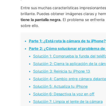
Transferir datos iPhone
Res
Reparación 
Transferir datos Samsung
Res
Entre sus muchas características impresionantes
Comienza online ahora
Pruébalo Gratis
Transferir datos Huawei
Res
brillante. Puedes obtener imágenes claras y he
Solucionar erro
Transferir WhatsApp Business
Día
tiene la pantalla negra.
El problema se enfrenta
sobre ello.
󠀰Parte 1: ¿Está rota la cámara de tu iPhone?󠀲󠀩󠀠󠀣󠀦󠀠󠀢󠀡󠀳
Comienza online ahora
Comienza online ahora
󠀰Parte 2: ¿Cómo solucionar el problema de la pantal
Comienza online ahora
Solución 1: Comprueba la funda del teléfono󠀲󠀩󠀠󠀣󠀦󠀠
Solución 2: Cierra la aplicación de la cámara a la fuer
Solución 3: Reinicia tu iPhone 13󠀲󠀩󠀠󠀣󠀦󠀠󠀢󠀥󠀳
󠀰Solución 4: Cambio entre cámara delantera y trasera󠀲
󠀰Solución 5: Actualiza tu iPhone󠀲󠀩󠀠󠀣󠀦󠀠󠀢󠀧󠀳
󠀰Solución 6: Desactiva la voz en off󠀲󠀩󠀠󠀣󠀦󠀠󠀢󠀨󠀳
󠀰Solución 7: Limpia el lente de la cámara󠀲󠀩󠀠󠀣󠀦󠀠󠀢󠀩󠀳