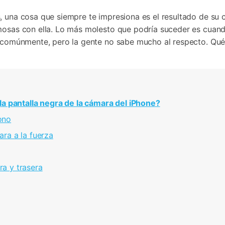
Borrador de Datos
paldar SMS iPhone
Marketing WhatsApp 
Convierte varias fotos 
de iTunes
paldar y restaurar WhatsApp
Guía para vender móvil
, una cosa que siempre te impresiona es el resultado de su 
Borrador de
Borrador d
Pruébalo Gratis
gratis
taurar WhatsApp Google Drive
Día Nacional de Pokém
iPhone
Android
rmosas con ella. Lo más molesto que podría suceder es cuan
res de iTunes
 Mundial del Backup
 comúnmente, pero la gente no sabe mucho al respecto. Qué
la negra de la cámara del iPhone?󠀲󠀩󠀠󠀣󠀦󠀠󠀢󠀢󠀳
󠀣󠀳
za󠀲󠀩󠀠󠀣󠀦󠀠󠀢󠀤󠀳
󠀩󠀠󠀣󠀦󠀠󠀢󠀦󠀳