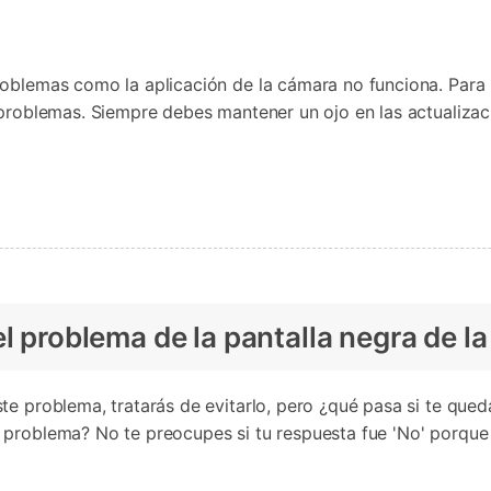
roblemas como la aplicación de la cámara no funciona. Para 
 problemas. Siempre debes mantener un ojo en las actualizaci
blema de la pantalla negra de la cámara del 
blema, tratarás de evitarlo, pero ¿qué pasa si te quedas atascado c
a?󠀲󠀩󠀠󠀣󠀦󠀠󠀥󠀩󠀳󠀰 No te preocupes si tu respuesta fue 'No' por