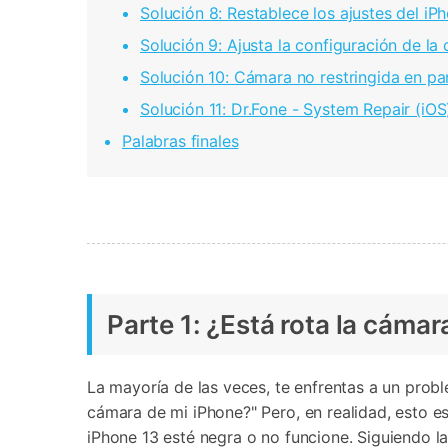
Solución 8: Restablece los ajustes del iPhone 13󠀲󠀩󠀠󠀣󠀦
󠀰Solución 9: Ajusta la configuración de la cámara󠀲󠀩󠀠󠀣
󠀰Solución 10: Cámara no restringida en pantalla󠀲󠀩󠀠󠀣󠀦
Solución 11: Dr.Fone - System Repair (iOS
Palabras finales󠀲󠀩󠀠󠀣󠀦󠀠󠀣󠀥󠀳
󠀰Parte 1: ¿Está rota la cámara de tu iPh
󠀰La mayoría de las veces, te enfrentas a un pro
cámara de mi iPhone?"󠀲󠀩󠀠󠀣󠀦󠀠󠀣󠀩󠀳󠀰 Pero, en re
iPhone 13 esté negra o no funcione. Siguiendo l