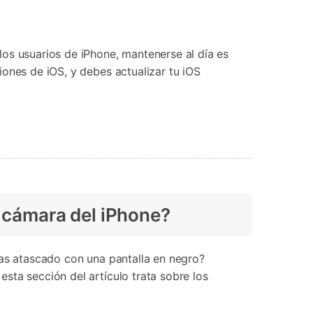
los usuarios de iPhone, mantenerse al día es
ones de iOS, y debes actualizar tu iOS
iPhone?󠀲󠀩󠀠󠀣󠀦󠀠󠀥󠀧󠀳
on una pantalla en negro?󠀲󠀩󠀠󠀣󠀦󠀠󠀥󠀨󠀳󠀰
que esta sección del artículo trata sobre los