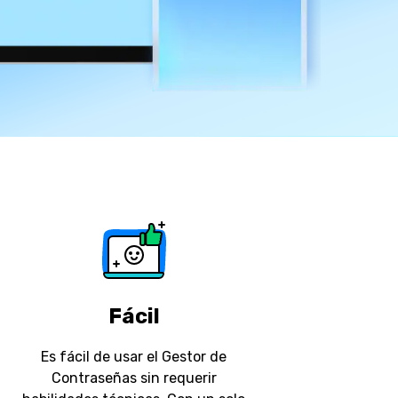
Contáctanos
p BFCM
HEIC a JPG
Ubicación Virtual
il usado
e
émon
Cambio de ubicación iOS y
Android
Fácil
Es fácil de usar el Gestor de
Contraseñas sin requerir