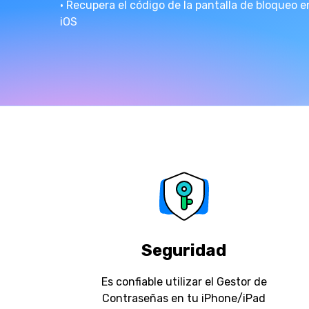
· Recupera el código de la pantalla de bloqueo e
Transferir datos iPhone
Re
Reparación 
Transferir datos Samsung
Re
iOS
Comienza online ahora
Pruébalo Gratis
Transferir datos Huawei
Re
Solucionar erro
Transferir WhatsApp Business
Dí
Comienza online ahora
Comienza online ahora
Comienza online ahora
Seguridad
Es confiable utilizar el Gestor de
Contraseñas en tu iPhone/iPad