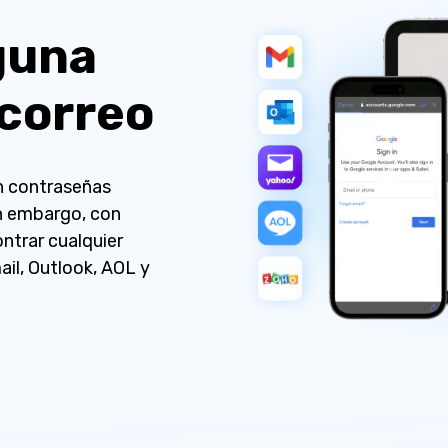
guna
correo
n contraseñas
in embargo, con
ntrar cualquier
il, Outlook, AOL y