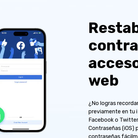
Restab
contra
acceso
web
¿No logras recorda
previamente en tu 
Facebook o Twitter
Contraseñas (iOS) p
contraseñas fácilm