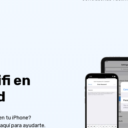
fi en
d
en tu iPhone?
aquí para ayudarte.