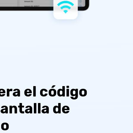
ra el código
pantalla de
eo