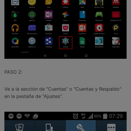
PASO 2:
Ve a la sección de "Cuentas" o "Cuentas y Respaldo"
en la pestaña de "Ajustes".