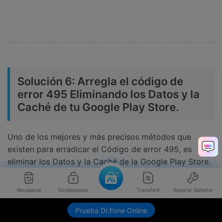
Solución 6: Arregla el código de
error 495 Eliminando los Datos y la
Caché de tu Google Play Store.
Uno de los mejores y más precisos métodos que
existen para erradicar el Código de error 495, es
eliminar los Datos y la Caché de la Google Play Store.
Para ello, sigue los pasos que te indicamos a
continuación. Después de seguir los pasos, se
Recuperar
Desbloquear
Transferir
Reparar Sistema
garantiza que el Código de Error 495 quedará
Envíame link de descarga
Prueba Dr.Fone Online
solucionado y no experimentarás problemas similares