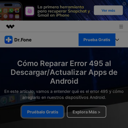
Productos destacados
Dr.Fone
Prueba Gratis
Creatividad digital con AIGC
Empresas
Kit Completo
Utilidades
Cómo Reparar Error 495 al
Resumen
Quiénes somos
Ver Kit Completo >
Descargar/Actualizar Apps de
Productos
Soluciones
Android
Sala de prensa
Para PC
Recursos
En este artículo, vamos a entender qué es el error 495 y cómo
Tienda
arreglarlo en nuestros dispositivos Android.
Para Celular
Descubre lo mejor de Dr.Fone
Blog
Herramientas Online
Pruébalo Gratis
Explora Más >
Guías
Transferencia de Datos
Desbloqueo FRP en Android 16
Más
Soporte