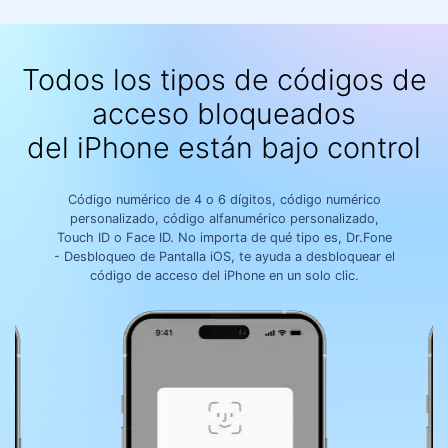
Todos los tipos de códigos de
acceso bloqueados
del iPhone están bajo control
Código numérico de 4 o 6 dígitos, código numérico
personalizado, código alfanumérico personalizado,
Touch ID o Face ID.󠀲󠀡󠀥󠀤󠀦󠀥󠀣󠀠󠀠󠀳
No importa de qué tipo es, Dr.Fone
- Desbloqueo de Pantalla iOS, te ayuda a desbloquear el
código de acceso del iPhone en un solo clic.󠀲󠀡󠀥󠀤󠀦󠀥󠀣󠀠󠀡