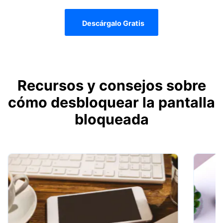
Descárgalo Gratis
Recursos y consejos sobre
cómo desbloquear la pantalla
bloqueada󠀲󠀡󠀥󠀤󠀦󠀥󠀣󠀥󠀥󠀥󠀳