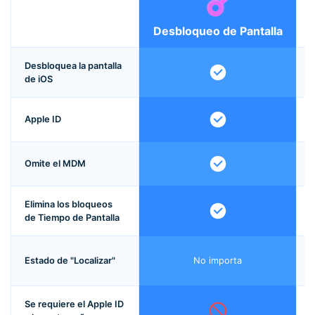
Desbloqueo de Pantalla
Desbloquea la pantalla
de iOS
Apple ID
Omite el MDM
Elimina los bloqueos
de Tiempo de Pantalla
"
Estado de "Localizar"
No importa
Se requiere el Apple ID