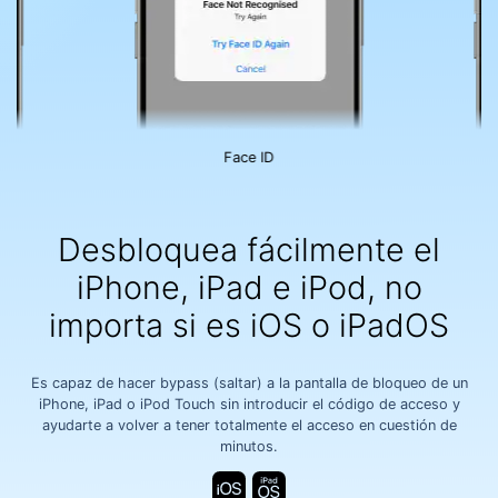
Face ID󠀲󠀡󠀥󠀤󠀦󠀥󠀣󠀠󠀩󠀳
Có
Desbloquea fácilmente el
iPhone, iPad e iPod, no
importa si es iOS o iPadOS󠀲󠀡󠀥󠀤󠀦󠀥󠀣󠀡󠀢󠀳
Es capaz de hacer bypass (saltar) a la pantalla de bloqueo de un
iPhone, iPad o iPod Touch sin introducir el código de acceso y
ayudarte a volver a tener totalmente el acceso en cuestión de
minutos.