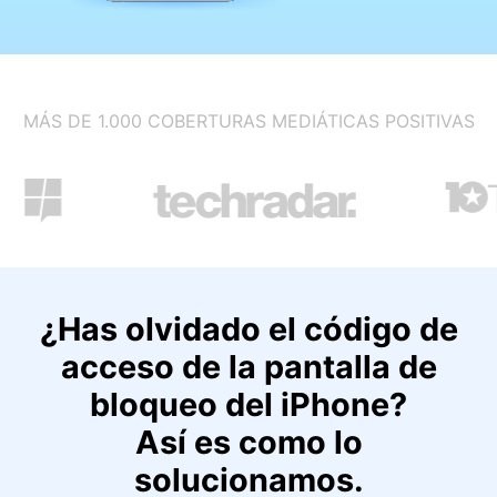
MÁS DE 1.000 COBERTURAS MEDIÁTICAS POSITIVAS
¿Has olvidado el código de
acceso de la pantalla de
bloqueo del iPhone?
Así es como lo
solucionamos.󠀲󠀡󠀥󠀤󠀦󠀥󠀢󠀤󠀧󠀳