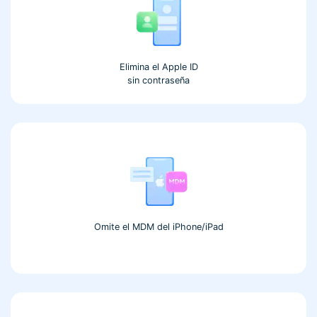
Elimina el Apple ID
sin contraseña󠀲󠀡󠀥󠀤󠀦󠀥󠀩󠀣󠀣
Omite el MDM del iPhone/iPad