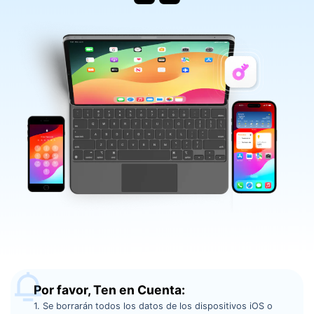
Por favor, Ten en Cuenta:󠀲󠀡󠀥󠀤󠀦󠀥󠀨󠀣󠀨󠀳
1. Se borrarán todos los datos de los dispositivos iOS o