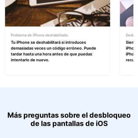
Problema de iPhone deshabilitado
Desblo
Tu iPhone se deshabilitará si introduces
Siemp
demasiadas veces un código erróneo. Puede
iPhone
tardar hasta una hora antes de que puedas
iPhone
intentarlo de nuevo.
recup
Más preguntas sobre el desbloqueo
de las pantallas de iOS