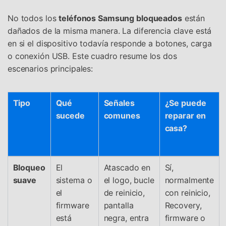
No todos los
teléfonos Samsung bloqueados
están
dañados de la misma manera. La diferencia clave está
en si el dispositivo todavía responde a botones, carga
o conexión USB. Este cuadro resume los dos
escenarios principales:
Tipo
Qué
Señales
¿Se puede
sucede
comunes
reparar en
casa?
Bloqueo
El
Atascado en
Sí,
suave
sistema o
el logo, bucle
normalmente
el
de reinicio,
con reinicio,
firmware
pantalla
Recovery,
está
negra, entra
firmware o