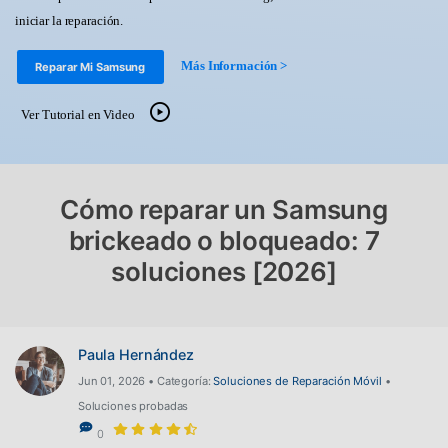
Gestor de Datos
iniciar la reparación.
Iniciar sesión
Reparación de Móviles
Más Información >
Reparar Mi Samsung
Protección del Móvil
Ver Tutorial en Video
Encuentra Más Soluciones
Cómo reparar un Samsung
brickeado o bloqueado: 7
soluciones [2026]
Paula Hernández
Jun 01, 2026 • Categoría:
Soluciones de Reparación Móvil
•
Soluciones probadas
0