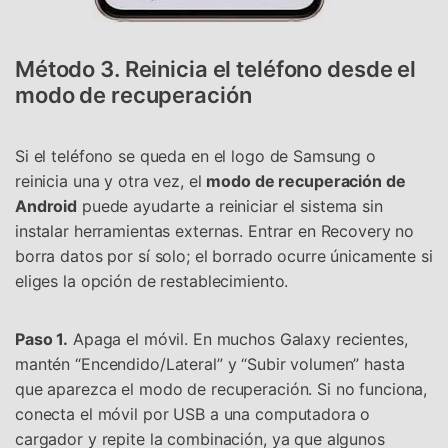
Controla tu teléfono con Dr.Fone
+50M usuarios y +17 años de confianza
Desbloquea, repara y protege tu teléfono
Método 3. Reinicia el teléfono desde el
Recupera y transfiere datos fácilmente
modo de recuperación
Tecnología IA: sin conocimientos técnicos
Prueba Online
Abrir App
Si el teléfono se queda en el logo de Samsung o
reinicia una y otra vez, el
modo de recuperación de
Android
puede ayudarte a reiniciar el sistema sin
instalar herramientas externas. Entrar en Recovery no
borra datos por sí solo; el borrado ocurre únicamente si
eliges la opción de restablecimiento.
Paso 1.
Apaga el móvil. En muchos Galaxy recientes,
mantén “Encendido/Lateral” y “Subir volumen” hasta
que aparezca el modo de recuperación. Si no funciona,
conecta el móvil por USB a una computadora o
cargador y repite la combinación, ya que algunos