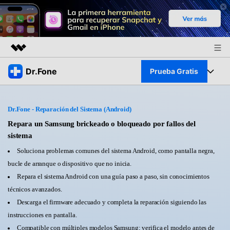
Productos destacados
Dr.Fone
Prueba Gratis
Creatividad digital con AIGC
Empresas
Kit Completo
Utilidades
Dr.Fone - Reparación del Sistema (Android)
Resumen
Quiénes somos
Ver Kit Completo >
Repara un Samsung brickeado o bloqueado por fallos del
Productos
Soluciones
sistema
Sala de prensa
Para PC
Soluciona problemas comunes del sistema Android, como pantalla negra,
Recursos
bucle de arranque o dispositivo que no inicia.
Tienda
Para Celular
Repara el sistema Android con una guía paso a paso, sin conocimientos
Descubre lo mejor de Dr.Fone
Blog
técnicos avanzados.
Herramientas Online
Descarga el firmware adecuado y completa la reparación siguiendo las
Guías
Transferencia de Datos
instrucciones en pantalla.
Desbloqueo FRP en Android 16
Más
Compatible con múltiples modelos Samsung; verifica el modelo antes de
Soporte