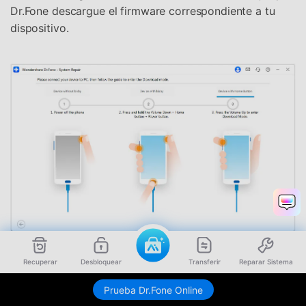
Dr.Fone descargue el firmware correspondiente a tu
dispositivo.
Paso 4. Revisa los detalles del teléfono y lanza el
Recuperar
Desbloquear
Transferir
Reparar Sistema
proceso de reparación
Prueba Dr.Fone Online