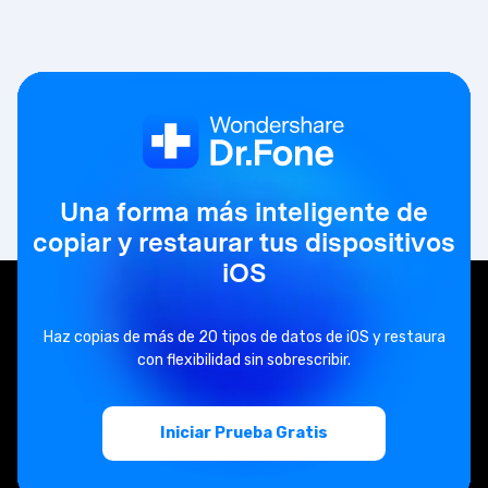
Una forma más inteligente de
copiar y restaurar tus dispositivos
iOS
Haz copias de más de 20 tipos de datos de iOS y restaura
con flexibilidad sin sobrescribir.
Iniciar Prueba Gratis