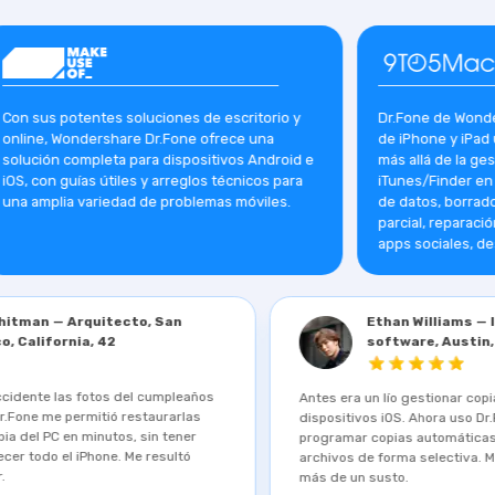
 potentes soluciones de escritorio y
Dr.Fone de Wondershare o
 Wondershare Dr.Fone ofrece una
de iPhone y iPad una sui
n completa para dispositivos Android e
más allá de la gestión de
n guías útiles y arreglos técnicos para
iTunes/Finder en macOS. 
lia variedad de problemas móviles.
de datos, borrado o resta
parcial, reparación del s
apps sociales, desbloque
Simon Whitman — Arquitecto, San
Ethan W
Francisco, California, 42
softwar
Borré por accidente las fotos del cumpleaños
Antes era un lío ge
de mi hija. Dr.Fone me permitió restaurarlas
dispositivos iOS. A
desde la copia del PC en minutos, sin tener
programar copias a
que restablecer todo el iPhone. Me resultó
archivos de forma 
fácil de usar.
más de un susto.