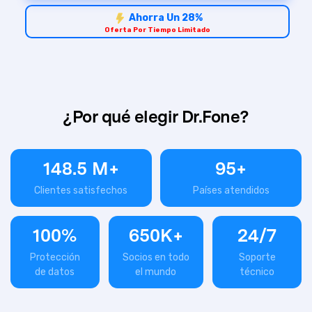
Ahorra Un 28%
Oferta Por Tiempo Limitado
¿Por qué elegir Dr.Fone?
148.5
M+
95
+
Clientes satisfechos
Países atendidos
100
%
650
K+
24
/
7
Protección
Socios en todo
Soporte
de datos
el mundo
técnico