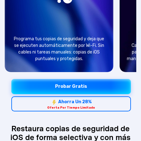
Programa tus copias de seguridad y deja que
se ejecuten automáticamente por Wi-Fi. Sin
Cada
cables ni tareas manuales: copias de iOS
para
puntuales y protegidas.
mantene
Probar Gratis
Ahorra Un 28%
Oferta Por Tiempo Limitado
Restaura copias de seguridad de
iOS de forma selectiva y con más