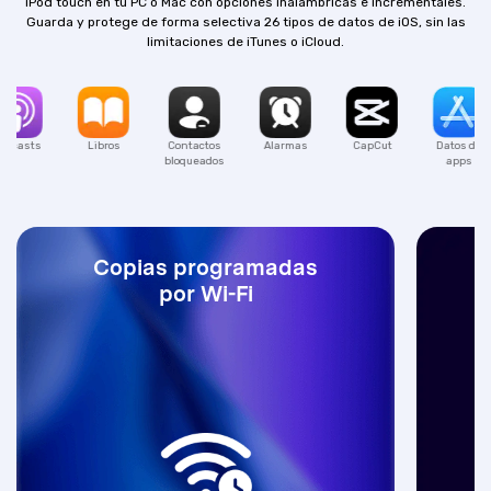
iPod touch en tu PC o Mac con opciones inalámbricas e incrementales.
Guarda y protege de forma selectiva 26 tipos de datos de iOS, sin las
limitaciones de iTunes o iCloud.
a
Pódcasts
Libros
Contactos
Alarmas
CapCut
bloqueados
Copias programadas
por Wi-Fi