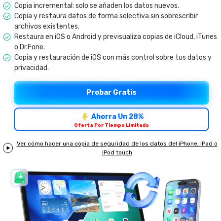
Herramientas Online
Copia incremental: solo se añaden los datos nuevos.
Guías
Transferencia de Datos
Copia y restaura datos de forma selectiva sin sobrescribir
Desbloqueo FRP en Android 16
Más
archivos existentes.
Soporte
Gestor de Datos
Restaura en iOS o Android y previsualiza copias de iCloud, iTunes
o Dr.Fone.
Iniciar sesión
Reparación de Móviles
Copia y restauración de iOS con más control sobre tus datos y
privacidad.
Protección del Móvil
Probar Gratis
Encuentra Más Soluciones
Ahorra Un 28%
Oferta Por Tiempo Limitado
Ver cómo hacer una copia de seguridad de los datos del iPhone, iPad o
iPod touch