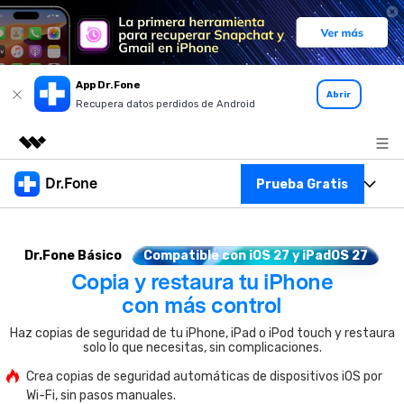
App Dr.Fone
Abrir
Recupera datos perdidos de Android
Productos destacados
Dr.Fone
Prueba Gratis
Creatividad digital con AIGC
Kit Completo
Empresas
Utilidades
Dr.Fone Básico
Compatible con iOS 27 y iPadOS 27
Resumen
Ver Kit Completo >
Quiénes somos
Copia y restaura tu iPhone
Productos
Soluciones
con más control
Sala de prensa
Para PC
Recursos
Haz copias de seguridad de tu iPhone, iPad o iPod touch y restaura
solo lo que necesitas, sin complicaciones.
Tienda
Para Celular
Descubre lo mejor de Dr.Fone
Crea copias de seguridad automáticas de dispositivos iOS por
Blog
Wi-Fi, sin pasos manuales.