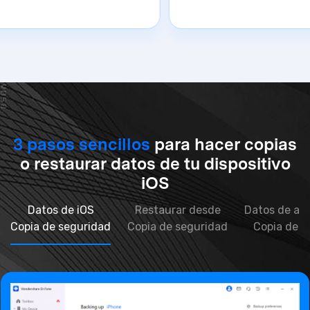
3 pasos sencillos
para hacer copias
o restaurar datos de tu dispositivo
iOS
Datos de iOS
Restaurar desde
Datos de app
Copia de seguridad
Copia de seguridad
Copia de s