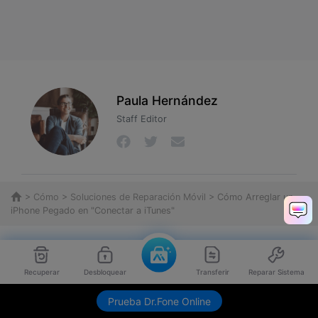
Paula Hernández
Staff Editor
>
Cómo
>
Soluciones de Reparación Móvil
> Cómo Arreglar un
iPhone Pegado en "Conectar a iTunes"
Recuperar
Desbloquear
Transferir
Reparar Sistema
Envíame link de descarga
Prueba Dr.Fone Online