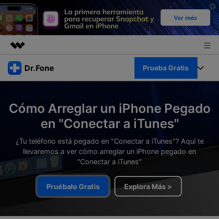
Productos destacados
Dr.Fone
Prueba Gratis
Creatividad digital con AIGC
Empresas
Kit Completo
Utilidades
Cómo Arreglar un iPhone Pegado
Resumen
Quiénes somos
Ver Kit Completo >
en "Conectar a iTunes"
Productos
Soluciones
Sala de prensa
¿Tu teléfono está pegado en "Conectar a iTunes"? Aquí te
Para PC
Recursos
llevaremos a ver cómo arreglar un iPhone pegado en
"Conectar a iTunes"
Tienda
Para Celular
Descubre lo mejor de Dr.Fone
Blog
Pruébalo Gratis
Explora Más >
Herramientas Online
Guías
Transferencia de Datos
Desbloqueo FRP en Android 16
Más
Soporte