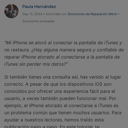
Gestor de Datos
Paula Hernández
Iniciar sesión
Reparación de Móviles
Sep 13, 2024 • Archivado en:
Soluciones de Reparación Móvil
•
Soluciones probadas
Protección del Móvil
"Mi iPhone se atoró al conectar la pantalla de iTunes y
Encuentra Más Soluciones
no restaura. ¿Hay alguna manera segura y confiable de
reparar iPhone atorado al conectarse a la pantalla de
iTunes sin perder mis datos?"
Si también tienes una consulta así, has venido al lugar
correcto. A pesar de que los dispositivos iOS son
conocidos por ofrecer una experiencia fácil para el
usuario, a veces también pueden funcionar mal. Por
ejemplo, el iPhone atorado al conectarse a iTunes es
un problema común que tienen muchos usuarios. Para
ayudar a nuestros lectores, hemos traído esta
publicación paso a paso. En este tutorial, te