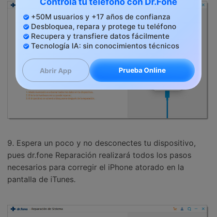
Controla tu teléfono con Dr.Fone
+50M usuarios y +17 años de confianza
Desbloquea, repara y protege tu teléfono
Recupera y transfiere datos fácilmente
Tecnología IA: sin conocimientos técnicos
Prueba Online
Abrir App
9. Espera un poco y no desconectes tu dispositivo,
pues dr.fone Reparación realizará todos los pasos
necesarios para corregir el iPhone atorado en la
pantalla de iTunes.