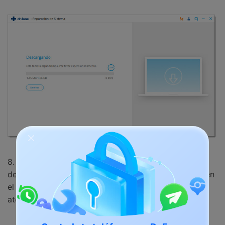
8. Tan pronto la actualización del firmware esté
descargada, recibirás la siguiente pantalla. Haz clic en
el botón "Reparar Ahora" para corregir el iPhone
atorado al conectarse a iTunes.