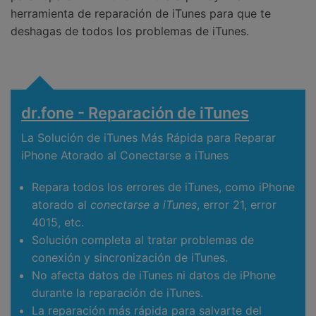
herramienta de reparación de iTunes para que te
deshagas de todos los problemas de iTunes.
dr.fone - Reparación de iTunes
La Solución de iTunes Más Rápida para Reparar
iPhone Atorado al Conectarse a iTunes
Repara todos los errores de iTunes, como iPhone
atorado al
conectarse a iTunes
, error 21, error
4015, etc.
Solución completa al tratar problemas de
conexión y sincronización de iTunes.
No afecta datos de iTunes ni datos de iPhone
durante la reparación de iTunes.
La reparación más rápida para salvarte del