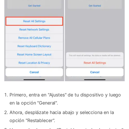
Controla tu teléfono con Dr.Fone
+50M usuarios y +17 años de confianza
Desbloquea, repara y protege tu teléfono
Recupera y transfiere datos fácilmente
Tecnología IA: sin conocimientos técnicos
Prueba Online
Abrir App
Primero, entra en "Ajustes" de tu dispositivo y luego
en la opción "General".
Ahora, desplázate hacia abajo y selecciona en la
opción "Restablecer".