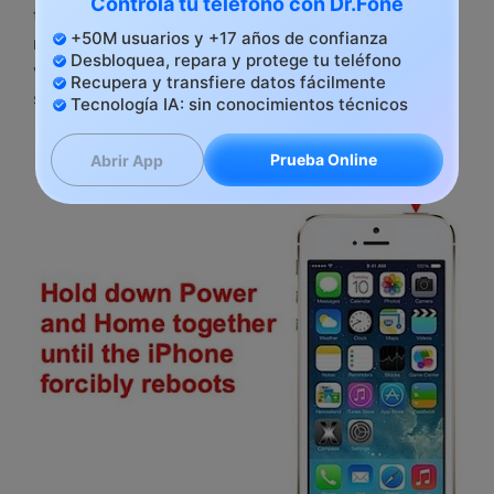
Controla tu teléfono con Dr.Fone
tanto el botón de encendido y el de inicio al
+50M usuarios y +17 años de confianza
mismo tiempo y libéralos sólo después de que
Desbloquea, repara y protege tu teléfono
veas el logotipo de Apple. Espera a que tu iPhone
Recupera y transfiere datos fácilmente
se reinicie.
Tecnología IA: sin conocimientos técnicos
Prueba Online
Abrir App