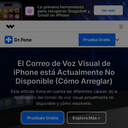
Productos destacados
Dr.Fone
Prueba Gratis
Creatividad digital con AIGC
Empresas
Kit Completo
Utilidades
El Correo de Voz Visual de
Resumen
Quiénes somos
Ver Kit Completo >
iPhone está Actualmente No
Productos
Soluciones
Disponible (Cómo Arreglar)
Sala de prensa
Para PC
Recursos
Este artículo toma en cuenta las diferentes causas de la
Tienda
notificación del correo de voz visual actualmente no
Para Celular
Descubre lo mejor de Dr.Fone
disponible y cómo resolverlo.
Blog
Herramientas Online
Guías
Transferencia de Datos
Pruébalo Gratis
Explora Más >
Desbloqueo FRP en Android 16
Más
Soporte