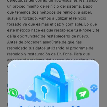
defectuosa del correo de voz visual es realizando
un procedimiento de reinicio del sistema. Dado
que tenemos dos métodos de reinicio, a saber,
suave o forzado, vamos a utilizar el reinicio
forzado ya que es más eficaz y confiable. Lo que
este método hace es que restablece tu iPhone y te
da la oportunidad de restablecerlo de nuevo.
Antes de proceder, asegúrate de que has
respaldado tus datos utilizando el programa de
respaldo y restauración de Dr. Fone. Para que
arregles el problema del correo de voz visual no
disponible de iPhone mediante el reinicio del
sistema, utiliza los siguiente pasos.
Paso 1:
Mantén los Botones de Poder e
Inicio
Para que realices un reinicio forzado, presiona