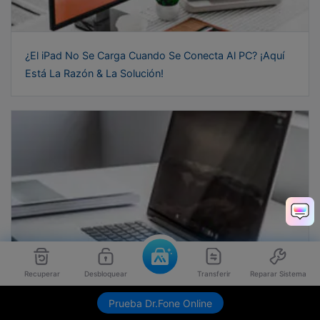
¿El iPad No Se Carga Cuando Se Conecta Al PC? ¡Aquí
Está La Razón & La Solución!
Recuperar
Desbloquear
Transferir
Reparar Sistema
Envíame link de descarga
Prueba Dr.Fone Online