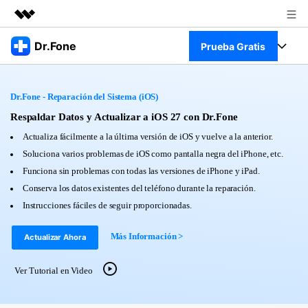
Productos destacados
Dr.Fone
Prueba Gratis
Creatividad digital con AIGC
Empresas
Kit Completo
Utilidades
Dr.Fone - Reparación del Sistema (iOS)
Resumen
Quiénes somos
Ver Kit Completo >
Respaldar Datos y Actualizar a iOS 27 con Dr.Fone
Productos
Soluciones
Actualiza fácilmente a la última versión de iOS y vuelve a la anterior.
Sala de prensa
Para PC
Soluciona varios problemas de iOS como pantalla negra del iPhone, etc.
Recursos
Funciona sin problemas con todas las versiones de iPhone y iPad.
Tienda
Para Celular
Conserva los datos existentes del teléfono durante la reparación.
Descubre lo mejor de Dr.Fone
Blog
Instrucciones fáciles de seguir proporcionadas.
Herramientas Online
Guías
Transferencia de Datos
Más Información >
Actualizar Ahora
Desbloqueo FRP en Android 16
Más
Soporte
Gestor de Datos
Ver Tutorial en Video
Iniciar sesión
Reparación de Móviles