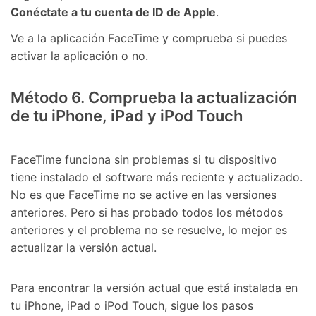
Conéctate a tu cuenta de ID de Apple
.󠀲󠀩󠀠󠀥󠀦󠀩󠀦󠀦󠀳
󠀰Ve a la aplicación FaceTime y comprueba si puedes
activar la aplicación o no.󠀲󠀩󠀠󠀥󠀦󠀩󠀦󠀧󠀳
󠀰Método 6.󠀲󠀩󠀠󠀥󠀦󠀩󠀦󠀨󠀳󠀰 Comprueba la actualización
de tu iPhone, iPad y iPod Touch󠀲󠀩󠀠󠀥󠀦󠀩󠀦󠀩󠀳
󠀰FaceTime funciona sin problemas si tu dispositivo
tiene instalado el software más reciente y actualizado.󠀲󠀩󠀠󠀥󠀦󠀩󠀧󠀠󠀳󠀰
No es que FaceTime no se active en las versiones
anteriores.󠀲󠀩󠀠󠀥󠀦󠀩󠀧󠀡󠀳󠀰 Pero si has probado todos los métodos
anteriores y el problema no se resuelve, lo mejor es
actualizar la versión actual.󠀲󠀩󠀠󠀥󠀦󠀩󠀧󠀢󠀳
󠀰Para encontrar la versión actual que está instalada en
tu iPhone, iPad o iPod Touch, sigue los pasos