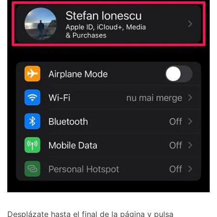
󠀰Desplázate hasta el final de la página y pulsa