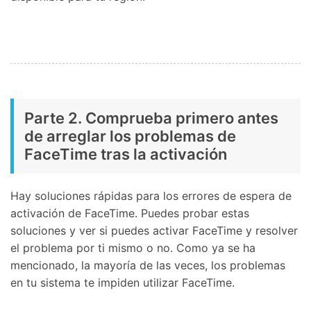
Parte 2. Comprueba primero antes
de arreglar los problemas de
FaceTime tras la activación󠀲󠀩󠀠󠀥󠀦󠀨󠀥󠀧󠀳
Hay soluciones rápidas para los errores de espera de
activación de FaceTime.󠀲󠀩󠀠󠀥󠀦󠀨󠀨󠀧󠀳󠀰 Puedes probar estas
soluciones y ver si puedes activar FaceTime y resolver
el problema por ti mismo o no.󠀲󠀩󠀠󠀥󠀦󠀨󠀨󠀨󠀳󠀰 Como ya se ha
mencionado, la mayoría de las veces, los problemas
en tu sistema te impiden utilizar FaceTime.