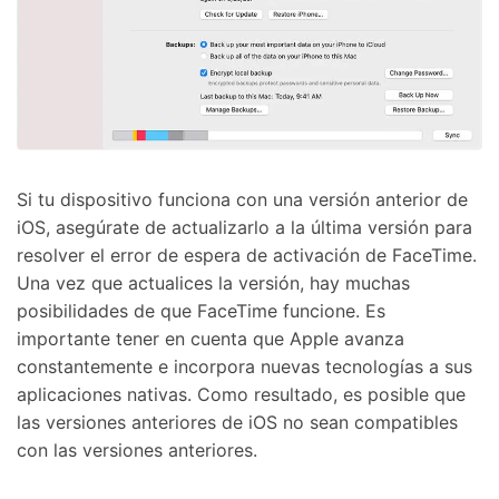
󠀰Si tu dispositivo funciona con una versión anterior de
iOS, asegúrate de actualizarlo a la última versión para
resolver el error de espera de activación de FaceTime.󠀲󠀩󠀠󠀥󠀦󠀩󠀨󠀤󠀳󠀰
Una vez que actualices la versión, hay muchas
posibilidades de que FaceTime funcione.󠀲󠀩󠀠󠀥󠀦󠀩󠀨󠀥󠀳󠀰 Es
importante tener en cuenta que Apple avanza
constantemente e incorpora nuevas tecnologías a sus
aplicaciones nativas.󠀲󠀩󠀠󠀥󠀦󠀩󠀨󠀦󠀳󠀰 Como resultado, es posible que
las versiones anteriores de iOS no sean compatibles
con las versiones anteriores.