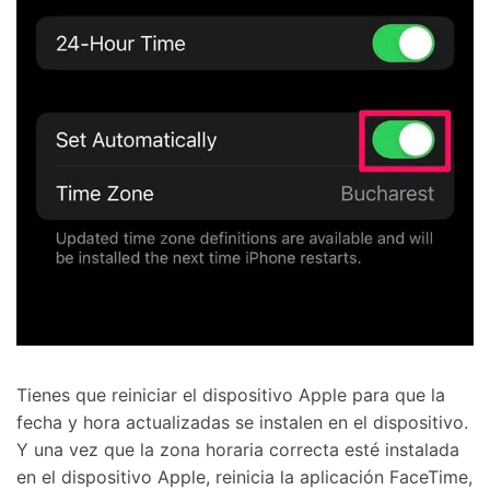
Controla tu teléfono con Dr.Fone
+50M usuarios y +17 años de confianza
Desbloquea, repara y protege tu teléfono
Recupera y transfiere datos fácilmente
Tecnología IA: sin conocimientos técnicos
Prueba Online
Abrir App
Tienes que reiniciar el dispositivo Apple para que la
fecha y hora actualizadas se instalen en el dispositivo.󠀲󠀩󠀠󠀥󠀦󠀩󠀣󠀦󠀳󠀰
Y una vez que la zona horaria correcta esté instalada
en el dispositivo Apple, reinicia la aplicación FaceTime,