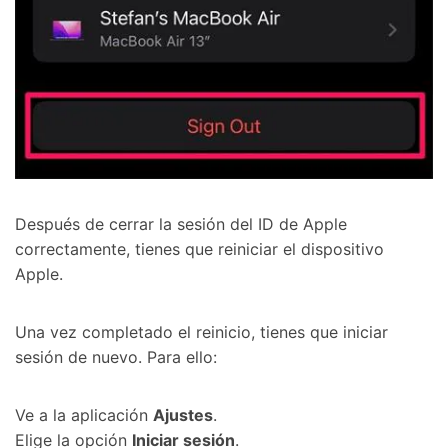
󠀰Después de cerrar la sesión del ID de Apple
correctamente, tienes que reiniciar el dispositivo
Apple.󠀲󠀩󠀠󠀥󠀦󠀩󠀦󠀡󠀳
󠀰Una vez completado el reinicio, tienes que iniciar
sesión de nuevo.󠀲󠀩󠀠󠀥󠀦󠀩󠀦󠀢󠀳󠀰 Para ello:󠀲󠀩󠀠󠀥󠀦󠀩󠀦󠀣󠀳
Ve a la aplicación
Ajustes󠀲󠀩󠀠󠀥󠀦󠀩󠀦󠀤󠀳
.
󠀰Elige la opción
Iniciar sesión
.󠀲󠀩󠀠󠀥󠀦󠀩󠀦󠀥󠀳