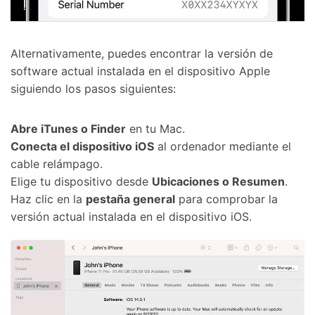
󠀰Alternativamente, puedes encontrar la versión de
software actual instalada en el dispositivo Apple
siguiendo los pasos siguientes:󠀲󠀩󠀠󠀥󠀦󠀩󠀧󠀨󠀳
󠀰Abre iTunes o Finder
en tu Mac.󠀲󠀩󠀠󠀥󠀦󠀩󠀧󠀩󠀳
󠀰󠀰Conecta el dispositivo iOS
al ordenador mediante el
cable relámpago.󠀲󠀩󠀠󠀥󠀦󠀩󠀨󠀠󠀳
Elige tu dispositivo desde
Ubicaciones o Resumen
.
Haz clic en la
pestaña general
para comprobar la
versión actual instalada en el dispositivo iOS.