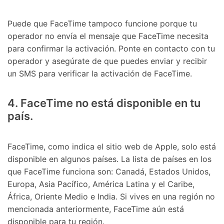
󠀰Puede que FaceTime tampoco funcione porque tu
operador no envía el mensaje que FaceTime necesita
para confirmar la activación.󠀲󠀩󠀠󠀥󠀦󠀨󠀧󠀩󠀳󠀰 Ponte en contacto con tu
operador y asegúrate de que puedes enviar y recibir
un SMS para verificar la activación de FaceTime.󠀲󠀩󠀠󠀥󠀦󠀨󠀨󠀠󠀳
󠀰4. FaceTime no está disponible en tu
país.󠀲󠀩󠀠󠀥󠀦󠀨󠀨󠀡󠀳
󠀰FaceTime, como indica el sitio web de Apple, solo está
disponible en algunos países.󠀲󠀩󠀠󠀥󠀦󠀨󠀨󠀢󠀳󠀰 La lista de países en los
que FaceTime funciona son: Canadá, Estados Unidos,
Europa, Asia Pacífico, América Latina y el Caribe,
África, Oriente Medio e India.󠀲󠀩󠀠󠀥󠀦󠀨󠀨󠀣󠀳󠀰 Si vives en una región no
mencionada anteriormente, FaceTime aún está
disponible para tu región.