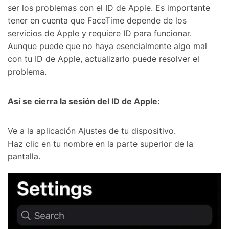
ser los problemas con el ID de Apple.󠀲󠀩󠀠󠀥󠀦󠀩󠀥󠀢󠀳󠀰 Es importante
tener en cuenta que FaceTime depende de los
servicios de Apple y requiere ID para funcionar.󠀲󠀩󠀠󠀥󠀦󠀩󠀥󠀣󠀳󠀰
Aunque puede que no haya esencialmente algo mal
con tu ID de Apple, actualizarlo puede resolver el
problema.󠀲󠀩󠀠󠀥󠀦󠀩󠀥󠀤󠀳
󠀰Así se cierra la sesión del ID de Apple:󠀲󠀩󠀠󠀥󠀦󠀩󠀥󠀥󠀥󠀳
󠀰Ve a la aplicación Ajustes de tu dispositivo.󠀲󠀩󠀠󠀥󠀦󠀩󠀥󠀦󠀳
󠀰Haz clic en tu nombre en la parte superior de la
pantalla.󠀲󠀩󠀠󠀥󠀦󠀩󠀥󠀧󠀳