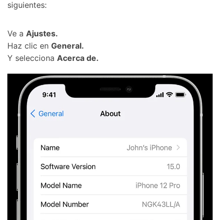
siguientes:󠀲󠀩󠀠󠀥󠀦󠀩󠀧󠀣󠀳
Ve a
Ajustes󠀲󠀩󠀠󠀥󠀦󠀩󠀧󠀤󠀳.
󠀰Haz clic en
General.󠀲󠀩󠀠󠀥󠀦󠀩󠀧󠀥󠀳
󠀰Y selecciona
Acerca de.