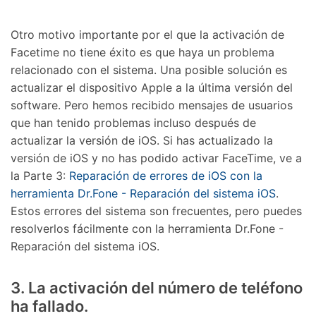
󠀰Otro motivo importante por el que la activación de
Facetime no tiene éxito es que haya un problema
relacionado con el sistema.󠀲󠀩󠀠󠀥󠀦󠀨󠀧󠀣󠀳󠀰 Una posible solución es
actualizar el dispositivo Apple a la última versión del
software.󠀲󠀩󠀠󠀥󠀦󠀨󠀧󠀤󠀳󠀰 Pero hemos recibido mensajes de usuarios
que han tenido problemas incluso después de
actualizar la versión de iOS.󠀲󠀩󠀠󠀥󠀦󠀨󠀧󠀥󠀳󠀰 Si has actualizado la
versión de iOS y no has podido activar FaceTime, ve a
la Parte 3:
Reparación de errores de iOS con la
herramienta Dr.Fone - Reparación del sistema iOS
.󠀲󠀩󠀠󠀥󠀦󠀨󠀧󠀦󠀳󠀰
Estos errores del sistema son frecuentes, pero puedes
resolverlos fácilmente con la herramienta Dr.Fone -
Reparación del sistema iOS.󠀲󠀩󠀠󠀥󠀦󠀨󠀧󠀧󠀳
󠀰3. La activación del número de teléfono
ha fallado.󠀲󠀩󠀠󠀥󠀦󠀨󠀧󠀨󠀳