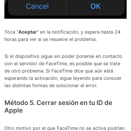
󠀰Toca "
Aceptar
" en la notificación, y espera hasta 24
horas para ver si se resuelve el problema.󠀲󠀩󠀠󠀥󠀦󠀩󠀤󠀧󠀳
󠀰Si el dispositivo sigue sin poder ponerse en contacto
con el servidor de FaceTime, es posible que se trate
de otro problema.󠀲󠀩󠀠󠀥󠀦󠀩󠀤󠀨󠀳󠀰 Si FaceTime dice que aún está
esperando la activación, sigue leyendo para conocer
las distintas formas de solucionar el error.󠀲󠀩󠀠󠀥󠀦󠀩󠀤󠀩󠀳
󠀰Método 5.󠀲󠀩󠀠󠀥󠀦󠀩󠀥󠀠󠀳󠀰 Cerrar sesión en tu ID de
Apple󠀲󠀩󠀠󠀥󠀦󠀩󠀥󠀡󠀳
󠀰Otro motivo por el que FaceTime no se activa podrían