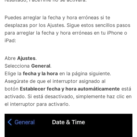
󠀰Puedes arreglar la fecha y hora erróneas si te
desplazas por los Ajustes.󠀲󠀩󠀠󠀥󠀦󠀩󠀢󠀨󠀳󠀰 Sigue estos sencillos pasos
para arreglar la fecha y hora erróneas en tu iPhone o
iPad:󠀲󠀩󠀠󠀥󠀦󠀩󠀢󠀩󠀳
Abre
Ajustes󠀲󠀩󠀠󠀥󠀦󠀩󠀣󠀠󠀳
.
Selecciona
General
.
Elige la
fecha y la hora
en la página siguiente.󠀲󠀩󠀠󠀥󠀦󠀩󠀣󠀢󠀳󠀰
Asegúrate de que el interruptor asignado al
botón
Establecer fecha y hora automáticamente
está
activado.󠀲󠀩󠀠󠀥󠀦󠀩󠀣󠀣󠀳󠀰 Si está desactivado, simplemente haz clic en
el interruptor para activarlo.󠀲󠀩󠀠󠀥󠀦󠀩󠀣󠀤󠀳