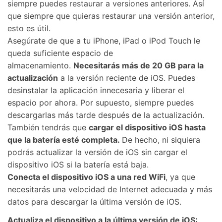
siempre puedes restaurar a versiones anteriores.󠀲󠀩󠀠󠀥󠀦󠀩󠀩󠀤󠀳󠀰 Así
que siempre que quieras restaurar una versión anterior,
esto es útil.󠀲󠀩󠀠󠀥󠀦󠀩󠀩󠀥
󠀰Asegúrate de que a tu iPhone, iPad o iPod Touch le
queda suficiente espacio de
almacenamiento.󠀲󠀩󠀠󠀥󠀦󠀩󠀩󠀦󠀳󠀰
Necesitarás más de 20 GB para la
actualización
a la versión reciente de iOS.󠀲󠀩󠀠󠀥󠀦󠀩󠀩󠀧󠀳󠀰 Puedes
desinstalar la aplicación innecesaria y liberar el
espacio por ahora.󠀲󠀩󠀠󠀥󠀦󠀩󠀩󠀨󠀳󠀰 Por supuesto, siempre puedes
descargarlas más tarde después de la actualización.󠀲󠀩󠀠󠀥󠀦󠀩󠀩󠀩󠀩
󠀰También tendrás que
cargar el dispositivo iOS hasta
que la batería esté completa.󠀲󠀩󠀠󠀥󠀧󠀠󠀠󠀠󠀳󠀰
De hecho, ni siquiera
podrás actualizar la versión de iOS sin cargar el
dispositivo iOS si la batería está baja.󠀲󠀩󠀠󠀥󠀧󠀠󠀠󠀡󠀳
Conecta el dispositivo iOS a una red WiFi
, ya que
necesitarás una velocidad de Internet adecuada y más
datos para descargar la última versión de iOS.󠀲󠀩󠀠󠀥󠀧󠀠󠀠󠀢󠀳
Actualiza el dispositivo a la última versión de iOS:󠀲󠀩󠀠󠀥󠀧󠀠󠀠󠀣󠀳