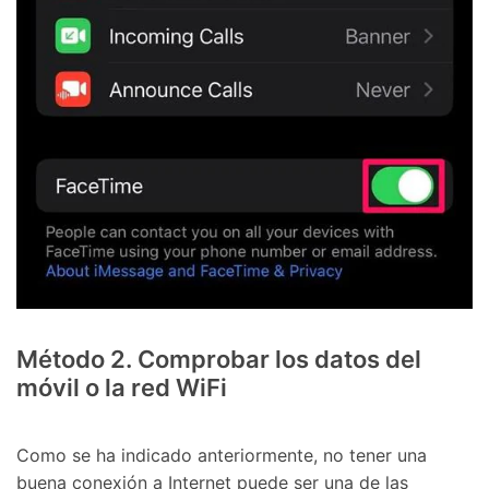
󠀰Método 2.󠀲󠀩󠀠󠀥󠀦󠀩󠀠󠀦󠀳󠀰 Comprobar los datos del
móvil o la red WiFi󠀲󠀩󠀠󠀥󠀦󠀩󠀠󠀧󠀳
󠀰Como se ha indicado anteriormente, no tener una
buena conexión a Internet puede ser una de las