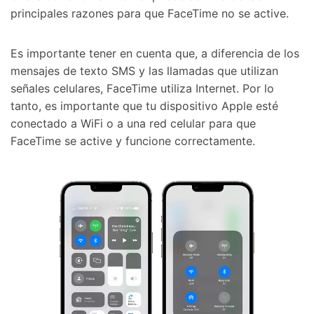
principales razones para que FaceTime no se active.󠀲󠀩󠀠󠀥󠀦󠀩󠀠󠀨󠀳
󠀰Es importante tener en cuenta que, a diferencia de los
mensajes de texto SMS y las llamadas que utilizan
señales celulares, FaceTime utiliza Internet.󠀲󠀩󠀠󠀥󠀦󠀩󠀠󠀩󠀳󠀰 Por lo
tanto, es importante que tu dispositivo Apple esté
conectado a WiFi o a una red celular para que
FaceTime se active y funcione correctamente.󠀲󠀩󠀠󠀥󠀦󠀩󠀡󠀠󠀳