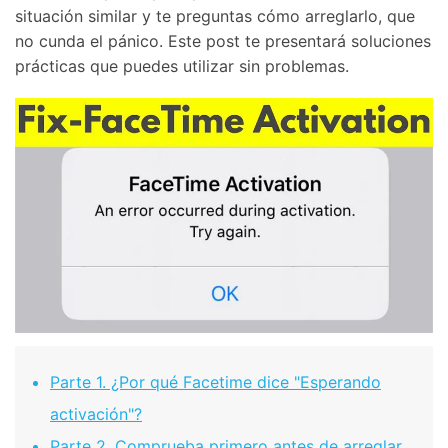
situación similar y te preguntas cómo arreglarlo, que
no cunda el pánico.󠀲󠀩󠀠󠀥󠀦󠀨󠀥󠀡󠀳󠀰 Este post te presentará soluciones
prácticas que puedes utilizar sin problemas.󠀲󠀩󠀠󠀥󠀦󠀨󠀥󠀢󠀳
Parte 1. ¿Por qué Facetime dice "Esperando
activación"?󠀲󠀩󠀠󠀥󠀦󠀨󠀥󠀥󠀳
Parte 2. Comprueba primero antes de arreglar