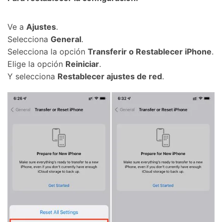
Ve a
Ajustes󠀲󠀩󠀠󠀥󠀦󠀩󠀡󠀧󠀳
.
Selecciona
General
. 󠀲󠀩󠀠󠀥󠀦󠀩󠀡
Selecciona la opción
Transferir o Restablecer iPhone
.
Elige la opción
Reiniciar
.󠀲󠀩󠀠󠀥󠀦󠀩󠀢󠀠󠀳
Y selecciona
Restablecer ajustes de red
.󠀲󠀩󠀠󠀥󠀦󠀩󠀢󠀡󠀳