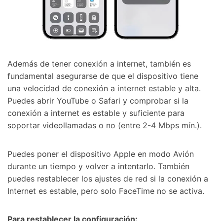
󠀰Además de tener conexión a internet, también es
fundamental asegurarse de que el dispositivo tiene
una velocidad de conexión a internet estable y alta.󠀲󠀩󠀠󠀥󠀦󠀩󠀡󠀢󠀳󠀰
Puedes abrir YouTube o Safari y comprobar si la
conexión a internet es estable y suficiente para
soportar videollamadas o no (entre 2-4 Mbps mín.).󠀲󠀩󠀠󠀥󠀦󠀩󠀡󠀣󠀳
󠀰Puedes poner el dispositivo Apple en modo Avión
durante un tiempo y volver a intentarlo.󠀲󠀩󠀠󠀥󠀦󠀩󠀡󠀤󠀳󠀰 También
puedes restablecer los ajustes de red si la conexión a
Internet es estable, pero solo FaceTime no se activa.󠀲󠀩󠀠󠀥󠀦󠀩󠀡󠀥󠀳
󠀰Para restablecer la configuración:󠀲󠀩󠀠󠀥󠀦󠀩󠀡󠀦󠀳