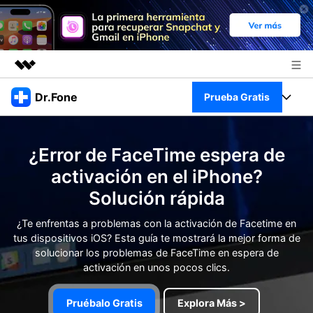
Productos destacados
Dr.Fone
Prueba Gratis
Creatividad digital con AIGC
Empresas
Kit Completo
Utilidades
¿Error de FaceTime espera de
Resumen
Quiénes somos
Ver Kit Completo >
activación en el iPhone?
Productos
Soluciones
Solución rápida
Sala de prensa
Para PC
Recursos
¿Te enfrentas a problemas con la activación de Facetime en
Tienda
tus dispositivos iOS? Esta guía te mostrará la mejor forma de
Para Celular
Descubre lo mejor de Dr.Fone
solucionar los problemas de FaceTime en espera de
Blog
activación en unos pocos clics.
Herramientas Online
Guías
Transferencia de Datos
Desbloqueo FRP en Android 16
Pruébalo Gratis
Explora Más >
Más
Soporte