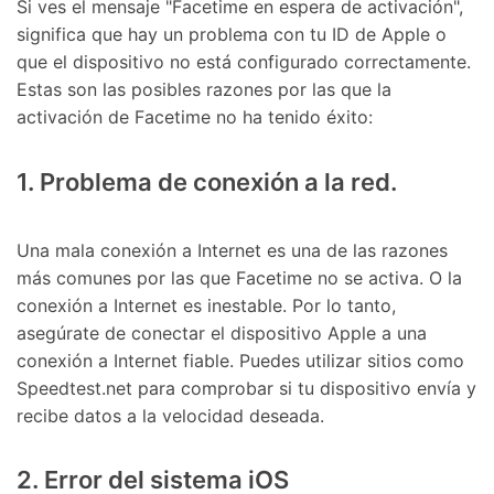
Si ves el mensaje "Facetime en espera de activación",
significa que hay un problema con tu ID de Apple o
que el dispositivo no está configurado correctamente.󠀲󠀩󠀠󠀥󠀦󠀨󠀦󠀥󠀳󠀰
Estas son las posibles razones por las que la
activación de Facetime no ha tenido éxito:󠀲󠀩󠀠󠀥󠀦󠀨󠀦󠀳
󠀰1. Problema de conexión a la red󠀲󠀩󠀠󠀥󠀦󠀨󠀦󠀧󠀳.
󠀰Una mala conexión a Internet es una de las razones
más comunes por las que Facetime no se activa.󠀲󠀩󠀠󠀥󠀦󠀨󠀦󠀨󠀳󠀰 O la
conexión a Internet es inestable.󠀲󠀩󠀠󠀥󠀦󠀨󠀦󠀩󠀳󠀰 Por lo tanto,
asegúrate de conectar el dispositivo Apple a una
conexión a Internet fiable.󠀲󠀩󠀠󠀥󠀦󠀨󠀧󠀠󠀳󠀰 Puedes utilizar sitios como
Speedtest.net para comprobar si tu dispositivo envía y
recibe datos a la velocidad deseada.󠀲󠀩󠀠󠀥󠀦󠀨󠀧󠀡󠀳
󠀰2. Error del sistema iOS󠀲󠀩󠀠󠀥󠀦󠀨󠀧󠀢󠀳