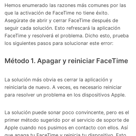
󠀰Hemos enumerado las razones más comunes por las
que la activación de FaceTime no tiene éxito.󠀲󠀩󠀠󠀥󠀦󠀨󠀩󠀠󠀳󠀰
Asegúrate de abrir y cerrar FaceTime después de
seguir cada solución.󠀲󠀩󠀠󠀥󠀦󠀨󠀩󠀡󠀳󠀰 Esto refrescará la aplicación
FaceTime y resolverá el problema.󠀲󠀩󠀠󠀥󠀦󠀨󠀩󠀢󠀳󠀰 Dicho esto, prueba
los siguientes pasos para solucionar este error:󠀲󠀩󠀠󠀥󠀦󠀨󠀩󠀣󠀳
󠀰Método 1.󠀲󠀩󠀠󠀥󠀦󠀨󠀩󠀤󠀳󠀰 Apagar y reiniciar FaceTime󠀲󠀩󠀠󠀥󠀦󠀨󠀩󠀥󠀳
󠀰La solución más obvia es cerrar la aplicación y
reiniciarla de nuevo.󠀲󠀩󠀠󠀥󠀦󠀨󠀩󠀦󠀳󠀰 A veces, es necesario reiniciar
para resolver un problema en los dispositivos Apple.󠀲󠀩󠀠󠀥󠀦󠀨󠀩󠀧󠀳
󠀰La solución puede sonar poco convincente, pero es el
primer método sugerido por el servicio de soporte de
Apple cuando nos pusimos en contacto con ellos.󠀲󠀩󠀠󠀥󠀦󠀨󠀩󠀨󠀳󠀰 Así
que apaga tu FaceTime y reinicia tu dispositivo.󠀲󠀩󠀠󠀥󠀦󠀨󠀩󠀩󠀳󠀰 Esto