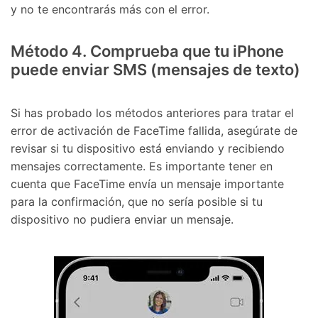
y no te encontrarás más con el error.
󠀰Método 4.󠀲󠀩󠀠󠀥󠀦󠀩󠀣󠀨󠀳󠀰 Comprueba que tu iPhone
puede enviar SMS (mensajes de texto)󠀲󠀩󠀠󠀥󠀦󠀩󠀣󠀩󠀳
󠀰Si has probado los métodos anteriores para tratar el
error de activación de FaceTime fallida, asegúrate de
revisar si tu dispositivo está enviando y recibiendo
mensajes correctamente.󠀲󠀩󠀠󠀥󠀦󠀩󠀤󠀠󠀳󠀰 Es importante tener en
cuenta que FaceTime envía un mensaje importante
para la confirmación, que no sería posible si tu
dispositivo no pudiera enviar un mensaje.󠀲󠀩󠀠󠀥󠀦󠀩󠀤󠀡󠀳