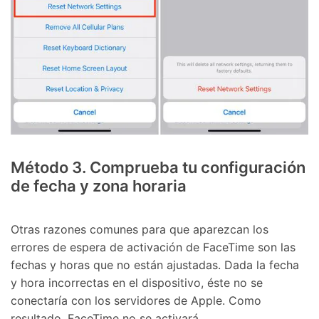
󠀰Método 3.󠀲󠀩󠀠󠀥󠀦󠀩󠀢󠀣󠀳󠀰 Comprueba tu configuración
de fecha y zona horaria󠀲󠀩󠀠󠀥󠀦󠀩󠀢󠀤󠀳
󠀰Otras razones comunes para que aparezcan los
errores de espera de activación de FaceTime son las
fechas y horas que no están ajustadas.󠀲󠀩󠀠󠀥󠀦󠀩󠀢󠀥󠀳󠀰 Dada la fecha
y hora incorrectas en el dispositivo, éste no se
conectaría con los servidores de Apple.󠀲󠀩󠀠󠀥󠀦󠀩󠀢󠀦󠀳󠀰 Como
resultado, FaceTime no se activará.󠀲󠀩󠀠󠀥󠀦󠀩󠀢󠀧󠀳