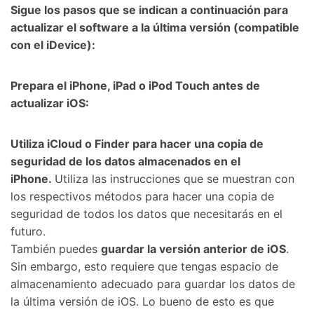
Sigue los pasos que se indican a continuación para
actualizar el software a la última versión (compatible
con el iDevice):󠀲󠀩󠀠󠀥󠀦󠀩󠀨󠀨󠀳
Prepara el iPhone, iPad o iPod Touch antes de
actualizar iOS:󠀲󠀩󠀠󠀥󠀦󠀩󠀨󠀩󠀳
󠀰Utiliza iCloud o Finder para hacer una copia de
seguridad de los datos almacenados en el
iPhone.󠀲󠀩󠀠󠀥󠀦󠀩󠀩󠀠󠀳󠀰
Utiliza las instrucciones que se muestran con
los respectivos métodos para hacer una copia de
seguridad de todos los datos que necesitarás en el
futuro.󠀲󠀩󠀠󠀥󠀦󠀩󠀩󠀡󠀳
󠀰También puedes
guardar la versión anterior de iOS
.󠀲󠀩󠀠󠀥󠀦󠀩󠀩󠀢󠀳󠀰
Sin embargo, esto requiere que tengas espacio de
almacenamiento adecuado para guardar los datos de
la última versión de iOS.󠀲󠀩󠀠󠀥󠀦󠀩󠀩󠀣󠀳󠀰 Lo bueno de esto es que