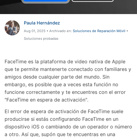
Gestor de Datos
Iniciar sesión
Reparación de Móviles
Paula Hernández
Protección del Móvil
Aug 01, 2025 • Archivado en:
Soluciones de Reparación Móvil
•
Soluciones probadas
Encuentra Más Soluciones
FaceTime es la plataforma de video nativa de Apple
que te permite mantenerte conectado con familiares y
amigos desde cualquier parte del mundo.󠀲󠀩󠀠󠀥󠀦󠀨󠀤󠀨󠀳󠀰 Sin
embargo, es posible que a veces esta función no
funcione correctamente y te encuentres con el error
"FaceTime en espera de activación"󠀲󠀩󠀠󠀥󠀦󠀨󠀤󠀩󠀳.
󠀰El error de espera de activación de FaceTime suele
producirse si estás configurando FaceTime en un
dispositivo iOS o cambiando de un operador o número
a otro.󠀲󠀩󠀠󠀥󠀦󠀨󠀥󠀠󠀳󠀰 Así que, supón que te encuentras en una