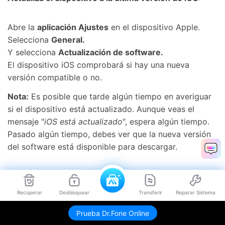
󠀰Abre la
aplicación Ajustes
en el dispositivo Apple.󠀲󠀩󠀠󠀥󠀧󠀠󠀠󠀤󠀳
󠀰Selecciona
General.
󠀰Y selecciona
Actualización de software.
󠀰El dispositivo iOS comprobará si hay una nueva
versión compatible o no.󠀲󠀩󠀠󠀥󠀧󠀠󠀠󠀧󠀳
Nota:
Es posible que tarde algún tiempo en averiguar
si el dispositivo está actualizado.󠀲󠀩󠀠󠀥󠀧󠀠󠀠󠀨󠀳󠀰 Aunque veas el
mensaje "
iOS está actualizado
", espera algún tiempo.󠀲󠀩󠀠󠀥󠀧󠀠󠀠󠀩󠀳󠀰
Pasado algún tiempo, debes ver que la nueva versión
del software está disponible para descargar.󠀲󠀩󠀠󠀥󠀧󠀠󠀡󠀠󠀳
Recuperar
Desbloquear
Transferir
Reparar Sistema
Envíame link de descarga
Prueba Dr.Fone Online