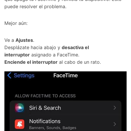
puede resolver el problema.󠀲󠀩󠀠󠀥󠀦󠀩󠀠󠀠󠀳
󠀰Mejor aún:󠀲󠀩󠀠󠀥󠀦󠀩󠀠󠀡󠀳
Ve a
Ajustes
.
Desplázate hacia abajo y
desactiva el
interruptor
asignado a FaceTime.󠀲󠀩󠀠󠀥󠀦󠀩󠀠󠀣󠀳
Enciende el interruptor
al cabo de un rato󠀲󠀩󠀠󠀥󠀦󠀩󠀠󠀤󠀳.