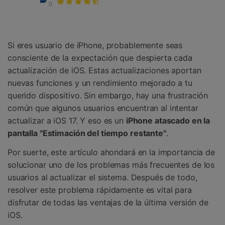
Gestor de Datos
0
Iniciar sesión
Reparación de Móviles
Si eres usuario de iPhone, probablemente seas
Protección del Móvil
consciente de la expectación que despierta cada
actualización de iOS. Estas actualizaciones aportan
Encuentra Más Soluciones
nuevas funciones y un rendimiento mejorado a tu
querido dispositivo. Sin embargo, hay una frustración
común que algunos usuarios encuentran al intentar
actualizar a iOS 17. Y eso es un
iPhone atascado en la
pantalla "Estimación del tiempo restante"
.
Por suerte, este artículo ahondará en la importancia de
solucionar uno de los problemas más frecuentes de los
usuarios al actualizar el sistema. Después de todo,
resolver este problema rápidamente es vital para
disfrutar de todas las ventajas de la última versión de
iOS.