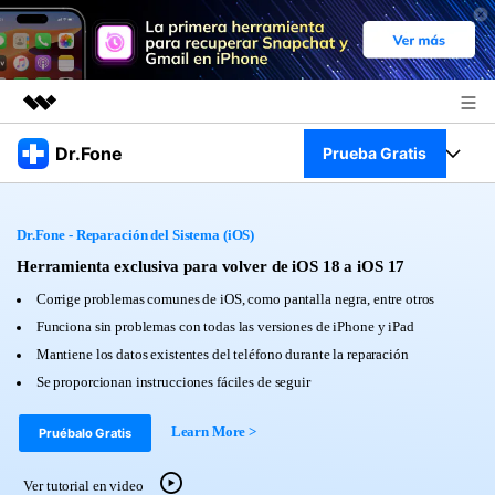
Productos destacados
Dr.Fone
Prueba Gratis
Creatividad digital con AIGC
Empresas
Kit Completo
Utilidades
Dr.Fone - Reparación del Sistema (iOS)
Resumen
Quiénes somos
Ver Kit Completo >
Herramienta exclusiva para volver de iOS 18 a iOS 17
Productos
Soluciones
Corrige problemas comunes de iOS, como pantalla negra, entre otros
Sala de prensa
Para PC
Funciona sin problemas con todas las versiones de iPhone y iPad
Recursos
Mantiene los datos existentes del teléfono durante la reparación
Tienda
Para Celular
Se proporcionan instrucciones fáciles de seguir
Descubre lo mejor de Dr.Fone
Blog
Herramientas Online
Learn More >
Pruébalo Gratis
Guías
Transferencia de Datos
Desbloqueo FRP en Android 16
Más
Ver tutorial en video
Soporte