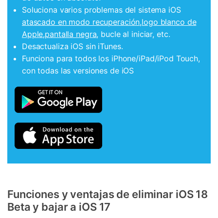
Soluciona varios problemas del sistema iOS
atascado en modo recuperación
,
logo blanco de
Apple
,
pantalla negra
, bucle al iniciar, etc.
Desactualiza iOS sin iTunes.
Funciona para todos los iPhone/iPad/iPod Touch,
con todas las versiones de iOS
Funciones y ventajas de eliminar iOS 18
Beta y bajar a iOS 17