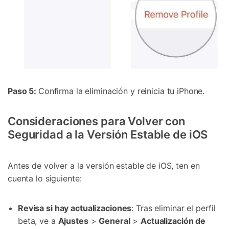
Controla tu teléfono con Dr.Fone
+50M usuarios y +17 años de confianza
Desbloquea, repara y protege tu teléfono
Recupera y transfiere datos fácilmente
Tecnología IA: sin conocimientos técnicos
Prueba Online
Abrir App
Paso 5:
Confirma la eliminación y reinicia tu iPhone.
Consideraciones para Volver con
Seguridad a la Versión Estable de iOS
Antes de volver a la versión estable de iOS, ten en
cuenta lo siguiente:
Revisa si hay actualizaciones
: Tras eliminar el perfil
beta, ve a
Ajustes
>
General
>
Actualización de