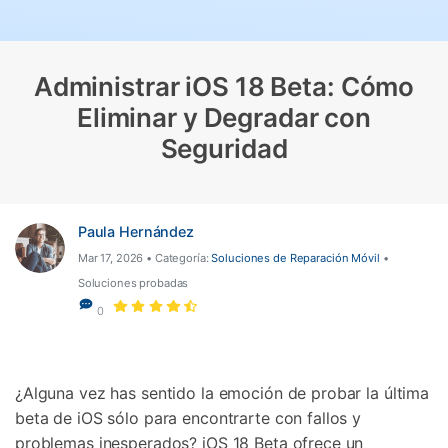
Gestor de Datos
Iniciar sesión
Reparación de Móviles
Administrar iOS 18 Beta: Cómo
Protección del Móvil
Eliminar y Degradar con
Seguridad
Encuentra Más Soluciones
Paula Hernández
Mar 17, 2026 • Categoría:
Soluciones de Reparación Móvil
•
Soluciones probadas
0
¿Alguna vez has sentido la emoción de probar la última
beta de iOS sólo para encontrarte con fallos y
problemas inesperados? iOS 18 Beta ofrece un