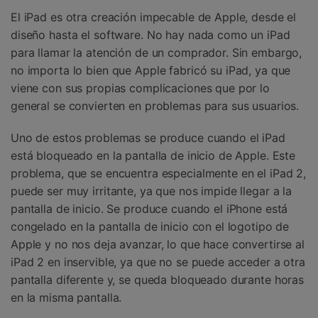
Gestor de Datos
El iPad es otra creación impecable de Apple, desde el
Iniciar sesión
diseño hasta el software. No hay nada como un iPad
Reparación de Móviles
para llamar la atención de un comprador. Sin embargo,
Protección del Móvil
no importa lo bien que Apple fabricó su iPad, ya que
viene con sus propias complicaciones que por lo
general se convierten en problemas para sus usuarios.
Encuentra Más Soluciones
Uno de estos problemas se produce cuando el iPad
está bloqueado en la pantalla de inicio de Apple. Este
problema, que se encuentra especialmente en el iPad 2,
puede ser muy irritante, ya que nos impide llegar a la
pantalla de inicio. Se produce cuando el iPhone está
congelado en la pantalla de inicio con el logotipo de
Apple y no nos deja avanzar, lo que hace convertirse al
iPad 2 en inservible, ya que no se puede acceder a otra
pantalla diferente y, se queda bloqueado durante horas
en la misma pantalla.