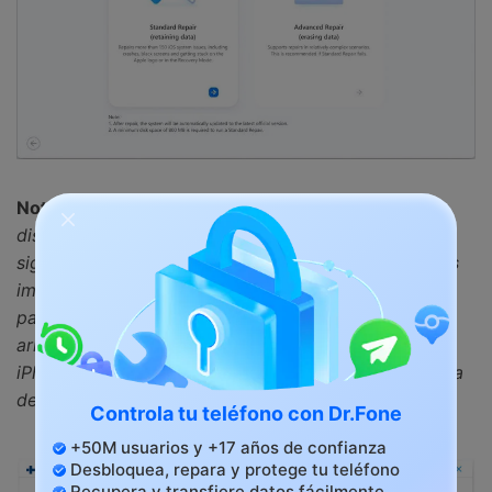
Nota:
Si el iPad no es detectado, haga clic en "El
dispositivo está conectado pero no es reconocido" y
siga las instrucciones en pantalla. Este es el paso más
importante de todo el proceso que necesitas saber
para arrancar tu iPad en modo DFU. El método para
arrancar un iPad en modo DFU es similar al de un
iPhone. Por lo tanto, sigue las directrices en la captura
de pantalla que te mostramos a continuación.
Controla tu teléfono con Dr.Fone
+50M usuarios y +17 años de confianza
Desbloquea, repara y protege tu teléfono
Recupera y transfiere datos fácilmente