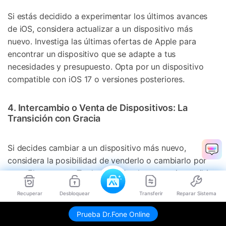
Si estás decidido a experimentar los últimos avances
de iOS, considera actualizar a un dispositivo más
nuevo. Investiga las últimas ofertas de Apple para
encontrar un dispositivo que se adapte a tus
necesidades y presupuesto. Opta por un dispositivo
compatible con iOS 17 o versiones posteriores.
4. Intercambio o Venta de Dispositivos: La
Transición con Gracia
Si decides cambiar a un dispositivo más nuevo,
considera la posibilidad de venderlo o cambiarlo por
otro. El programa Trade-In de Apple te permite recibir
crédito para un nuevo dispositivo entregando el
Recuperar
Desbloquear
Transferir
Reparar Sistema
antiguo. Vender tu dispositivo a un comprador de
confianza también puede ayudarte a compensar el
Prueba Dr.Fone Online
coste de tu nuevo dispositivo.