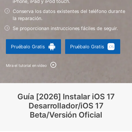
iPhone, iPad y iPod touch.
Gestor de Datos
Conserva los datos existentes del teléfono durante
Iniciar sesión
Reparación de Móviles
la reparación.
Protección del Móvil
Se proporcionan instrucciones fáciles de seguir.
Encuentra Más Soluciones
Pruébalo Gratis
Pruébalo Gratis
Mira el tutorial en video
Guía [2026] Instalar iOS 17
Desarrollador/iOS 17
Beta/Versión Oficial