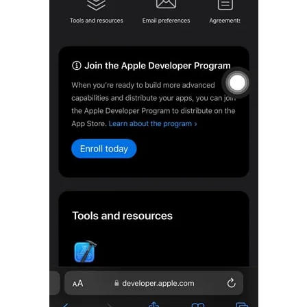
Controla tu teléfono con Dr.Fone
+50M usuarios y +17 años de confianza
Desbloquea, repara y protege tu teléfono
Recupera y transfiere datos fácilmente
Tecnología IA: sin conocimientos técnicos
Prueba Online
Abrir App