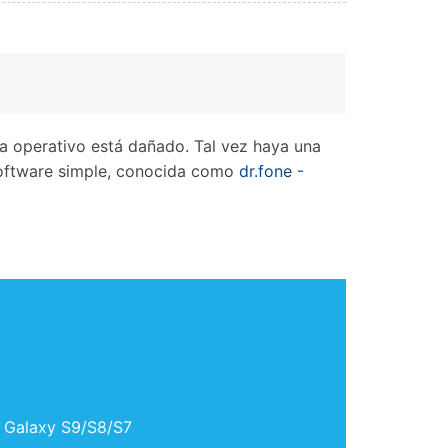
a operativo está dañado. Tal vez haya una
e software simple, conocida como
dr.fone -
g Galaxy S9/S8/S7