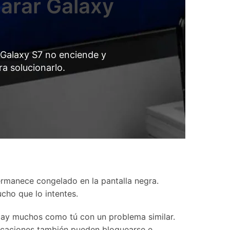
arar Galaxy
Contáctanos
BFCM
HEIC a JPG
Ubicación Virtual
 usado
e
on
Cambio de ubicación iOS y
Android
 Galaxy S7 no enciende y
a solucionarlo.
rmanece congelado en la pantalla negra.
cho que lo intentes.
 Hay muchos como tú con un problema similar.
licaciones también pueden bloquearse e