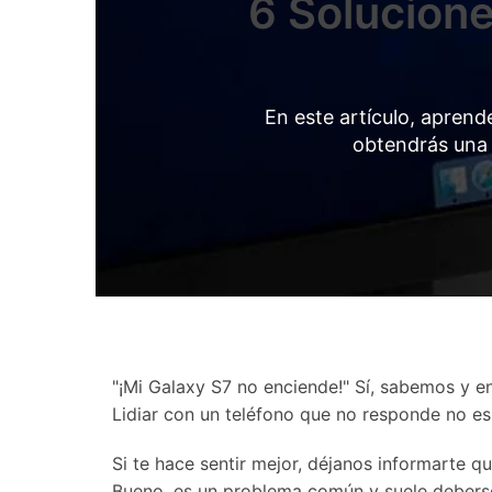
6 Solucion
Transferir datos iPhone
Res
Reparación 
Transferir datos Samsung
Res
Comienza online ahora
Pruébalo Gratis
Transferir datos Huawei
Res
Solucionar erro
Transferir WhatsApp Business
Día
En este artículo, apren
obtendrás una 
Comienza online ahora
Comienza online ahora
Comienza online ahora
"¡Mi Galaxy S7 no enciende!" Sí, sabemos y 
Lidiar con un teléfono que no responde no es
Si te hace sentir mejor, déjanos informarte
Bueno, es un problema común y suele deberse 