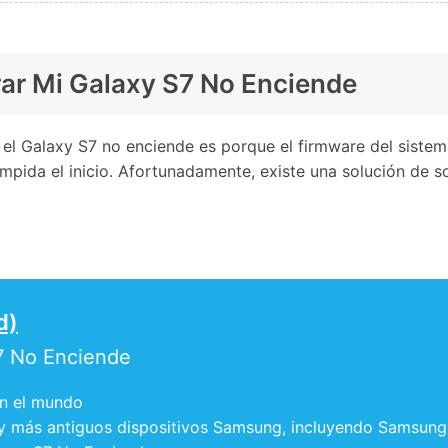
arar Mi Galaxy S7 No Enciende
el Galaxy S7 no enciende es porque el firmware del sistem
e impida el inicio. Afortunadamente, existe una solución d
d)
7 No Enciende
en el mundo
 y más antiguos dispositivos Samsung, incluyendo Samsun