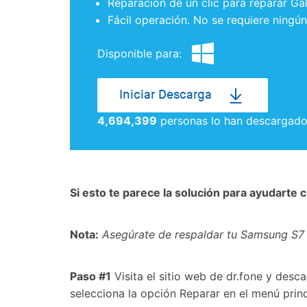
Reparación de un clic para reparar G
Fácil operación. No se requiere ningún
Disponible para:
Iniciar Descarga
4,694,400
personas lo han descargad
Si esto te parece la solución para ayudarte
Nota:
Asegúrate de
respaldar tu Samsung S7
Paso #1
Visita el sitio web de dr.fone y desc
selecciona la opción Reparar en el menú princ