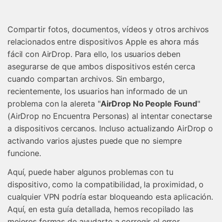
Gestor de Datos
Iniciar sesión
Reparación de Móviles
Compartir fotos, documentos, vídeos y otros archivos
relacionados entre dispositivos Apple es ahora más
Protección del Móvil
fácil con AirDrop. Para ello, los usuarios deben
asegurarse de que ambos dispositivos estén cerca
Encuentra Más Soluciones
cuando compartan archivos. Sin embargo,
recientemente, los usuarios han informado de un
problema con la alereta "
AirDrop No People Found
"
(AirDrop no Encuentra Personas) al intentar conectarse
a dispositivos cercanos. Incluso actualizando AirDrop o
activando varios ajustes puede que no siempre
funcione.
Aquí, puede haber algunos problemas con tu
dispositivo, como la compatibilidad, la proximidad, o
cualquier VPN podría estar bloqueando esta aplicación.
Aquí, en esta guía detallada, hemos recopilado las
mejores formas de ayudarte a corregir el error