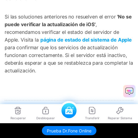
Si las soluciones anteriores no resuelven el error
'No se
puede verificar la actualización de iOS'
,
recomendamos verificar el estado del servidor de
Apple. Visita la
página de estado del sistema de Apple
para confirmar que los servicios de actualización
funcionan correctamente. Si el servidor está inactivo,
deberás esperar a que se restablezca para completar la
actualización.
Recuperar
Desbloquear
Transferir
Reparar Sistema
Parte 4. 4 Mejores Prácticas para
Prueba Dr.Fone Online
Evitar "No se puede verificar la