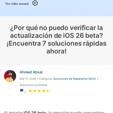
Gestor de Datos
Ver vídeo tutorial
Iniciar sesión
Reparación de Móviles
Protección del Móvil
¿Por qué no puedo verificar la
actualización de iOS 26 beta?
Encuentra Más Soluciones
¡Encuentra 7 soluciones rápidas
ahora!
Ahmed Absal
Mar 17, 2026 • Categoría:
Soluciones de Reparación Móvil
•
Soluciones probadas
0
Al instalar
iOS 26 beta
, la emoción puede convertirse