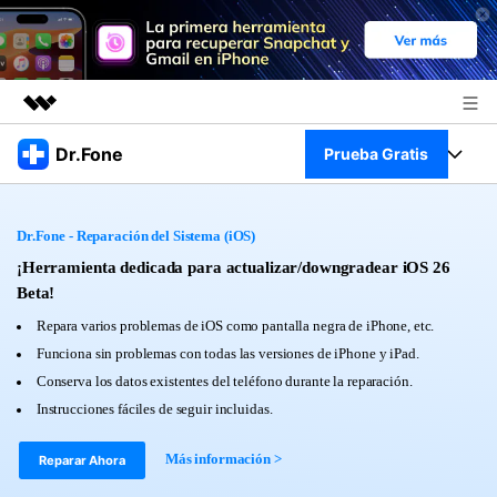
Productos destacados
Dr.Fone
Prueba Gratis
Creatividad digital con AIGC
Empresas
Kit Completo
Utilidades
Dr.Fone - Reparación del Sistema (iOS)
Resumen
Quiénes somos
Ver Kit Completo >
¡Herramienta dedicada para actualizar/downgradear iOS 26
Productos
Soluciones
Beta!
Sala de prensa
Para PC
Repara varios problemas de iOS como pantalla negra de iPhone, etc.
Recursos
Funciona sin problemas con todas las versiones de iPhone y iPad.
Tienda
Para Celular
Conserva los datos existentes del teléfono durante la reparación.
Descubre lo mejor de Dr.Fone
Blog
Instrucciones fáciles de seguir incluidas.
Herramientas Online
Guías
Transferencia de Datos
Más información >
Reparar Ahora
Desbloqueo FRP en Android 16
Más
Soporte