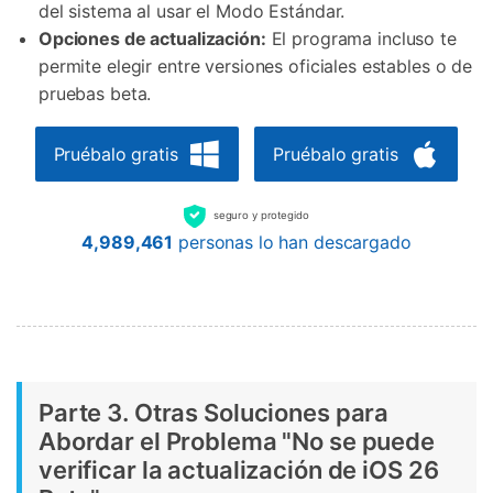
Controla tu teléfono con Dr.Fone
del sistema al usar el Modo Estándar.
Opciones de actualización:
El programa incluso te
+50M usuarios y +17 años de confianza
Desbloquea, repara y protege tu teléfono
permite elegir entre versiones oficiales estables o de
Recupera y transfiere datos fácilmente
pruebas beta.
Tecnología IA: sin conocimientos técnicos
Pruébalo gratis
Pruébalo gratis
Prueba Online
Abrir App
seguro y protegido
4,989,461
personas lo han descargado
Parte 3. Otras Soluciones para
Abordar el Problema "No se puede
verificar la actualización de iOS 26