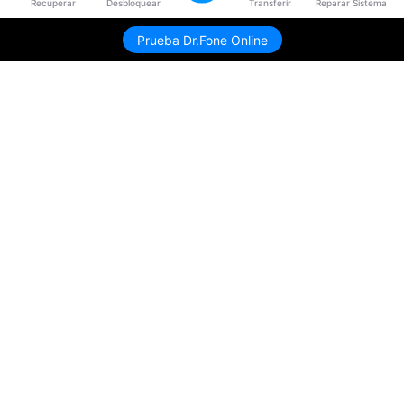
Recuperar
Desbloquear
Transferir
Reparar Sistema
Prueba Dr.Fone Online
Productos
Wondershare
Explorar IA
Centro de soporte