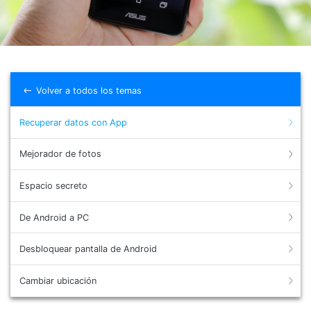
Gestor de Datos
Iniciar sesión
Reparación de Móviles
Protección del Móvil
Volver a todos los temas
Encuentra Más Soluciones
Recuperar datos con App
Mejorador de fotos
Espacio secreto
De Android a PC
Desbloquear pantalla de Android
Cambiar ubicación