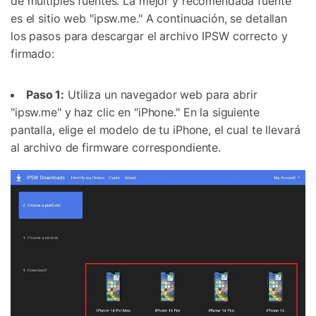
de múltiples fuentes. La mejor y recomendada fuente
Controla tu teléfono con Dr.Fone
es el sitio web "ipsw.me." A continuación, se detallan
+50M usuarios y +17 años de confianza
los pasos para descargar el archivo IPSW correcto y
Desbloquea, repara y protege tu teléfono
Recupera y transfiere datos fácilmente
firmado:
Tecnología IA: sin conocimientos técnicos
Paso 1:
Utiliza un navegador web para abrir
Prueba Online
Abrir App
"ipsw.me" y haz clic en "iPhone." En la siguiente
pantalla, elige el modelo de tu iPhone, el cual te llevará
al archivo de firmware correspondiente.