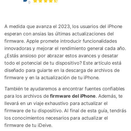
Gestor de Datos
0
Iniciar sesión
Reparación de Móviles
A medida que avanza el 2023, los usuarios del iPhone
Protección del Móvil
esperan con ansias las últimas actualizaciones del
firmware. Apple promete introducir funcionalidades
Encuentra Más Soluciones
innovadoras y mejorar el rendimiento general cada año.
¿Estás ansioso por abrazar estos avances y desatar
todo el potencial de tu dispositivo? Este artículo está
diseñado para guiarte en la descarga de archivos de
firmware y en la actualización de tu iPhone.
También te ayudaremos a encontrar fuentes confiables
para los archivos de
firmware del iPhone
. Además, te
llevará en un viaje exhaustivo para actualizar el
firmware de tu dispositivo. Al final de esta guía, tendrás
los conocimientos necesarios para actualizar el
firmware de tu iDeive.