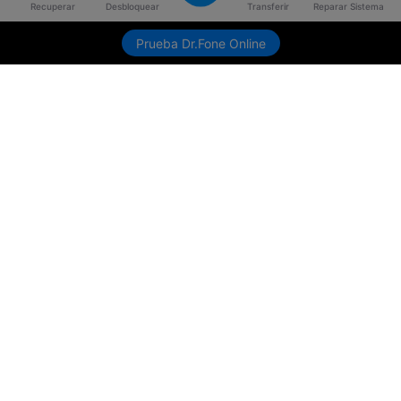
Recuperar
Desbloquear
Transferir
Reparar Sistema
Prueba Dr.Fone Online
Productos
Wondershare
Explorar IA
Centro de soporte