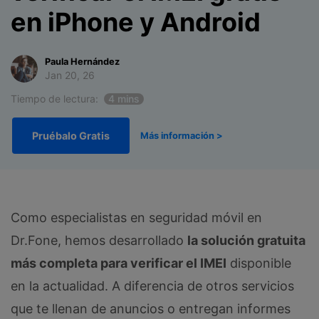
Soporte
Gestor de Datos
en iPhone y Android
Iniciar sesión
Reparación de Móviles
Paula Hernández
Protección del Móvil
Jan 20, 26
Tiempo de lectura:
4 mins
Encuentra Más Soluciones
Pruébalo Gratis
Más información >
Como especialistas en seguridad móvil en
Dr.Fone, hemos desarrollado
la solución gratuita
más completa para verificar el IMEI
disponible
en la actualidad. A diferencia de otros servicios
que te llenan de anuncios o entregan informes