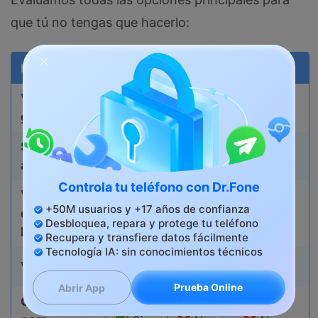
que tú no tengas que hacerlo:
Función
Dr.Fone
IMEI24
IMEI.info
Verificación
✅ Sí
✅ Sí
✅ Sí
gratuita
Sin
✅ Sí
❌ No
❌ No
anuncios
Controla tu teléfono con Dr.Fone
Verificación
+50M usuarios y +17 años de confianza
de bloqueo
✅ Sí
❌ No
❌ No
Desbloquea, repara y protege tu teléfono
MDM
Recupera y transfiere datos fácilmente
Tecnología IA: sin conocimientos técnicos
2-5
más de
Velocidad
1 min
min
3 min
Prueba Online
Abrir App
Optimizado