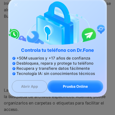
Inicie la aplicación, luego vaya al directorio en el que se
almacenó el archivo (Descargas, en este caso).
Busque el archivo y haga clic en él para abrirlo.
Controla tu teléfono con Dr.Fone
+50M usuarios y +17 años de confianza
Desbloquea, repara y protege tu teléfono
Recupera y transfiere datos fácilmente
Tecnología IA: sin conocimientos técnicos
Prueba Online
Abrir App
La aplicación tiene muchas funciones potentes, como
la búsqueda de archivos específicos. Además, puede
organizarlos en carpetas o etiquetas para facilitar el
acceso.