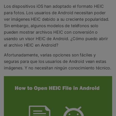
Gestor de Datos
Los dispositivos iOS han adoptado el formato HEIC
Iniciar sesión
para fotos. Los usuarios de Android necesitan poder
Reparación de Móviles
ver imágenes HEIC debido a su creciente popularidad.
Protección del Móvil
Sin embargo, algunos modelos de teléfonos solo
pueden mostrar archivos HEIC con conversión o
usando un visor HEIC de Android. ¿Cómo puedo abrir
Encuentra Más Soluciones
el archivo HEIC en Android?
Afortunadamente, varias opciones son fáciles y
seguras para que los usuarios de Android vean estas
imágenes. Y no necesitan ningún conocimiento técnico.