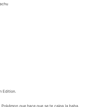
kachu
 Edition.
lo Pokémon que hace que se te caiga la baba.