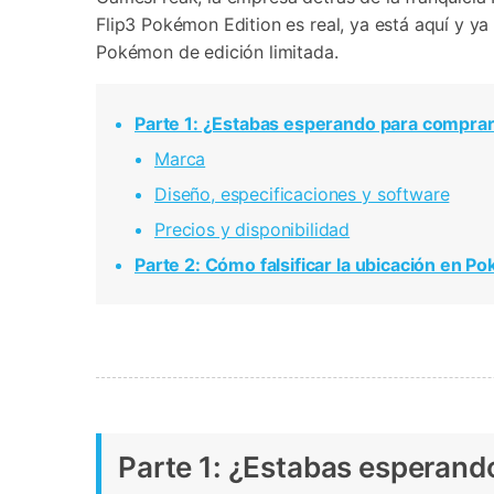
Transferir datos iPhone
Res
Flip3 Pokémon Edition es real, ya está aquí y y
Reparación 
Transferir datos Samsung
Res
Comienza online ahora
Pruébalo Gratis
Pokémon de edición limitada.
Transferir datos Huawei
Res
Solucionar erro
Transferir WhatsApp Business
Día
Parte 1: ¿Estabas esperando para comprar
Marca
Diseño, especificaciones y software
Comienza online ahora
Comienza online ahora
Precios y disponibilidad
Comienza online ahora
Parte 2: Cómo falsificar la ubicación en
Parte 1: ¿Estabas esperand