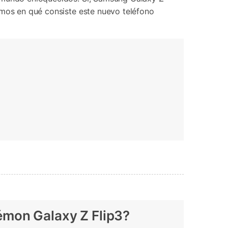
Contáctanos
BFCM
amos en qué consiste este nuevo teléfono
HEIC a JPG
Ubicación Virtual
 usado
e
on
Cambio de ubicación iOS y
Android
émon Galaxy Z Flip3?