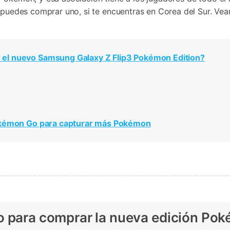
Borrador de Datos
paldar SMS iPhone
Marketing WhatsApp 
a puedes comprar uno, si te encuentras en Corea del Sur. Ve
Convierte varias fotos 
de iTunes
paldar y restaurar WhatsApp
Guía para vender móvil
Borrador de
Borrador d
Pruébalo Gratis
gratis
taurar WhatsApp Google Drive
Día Nacional de Pokém
iPhone
Android
res de iTunes
 Mundial del Backup
 el nuevo Samsung Galaxy Z Flip3 Pokémon Edition?
 Pokémon Go para capturar más Pokémon
o para comprar la nueva edición Pok