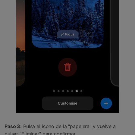
Paso 3:
Pulsa el ícono de la "papelera" y vuelve a
pulsar "Eliminar" para confirmar.