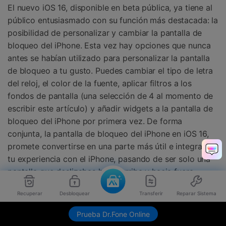
El nuevo iOS 16, disponible en beta pública, ya tiene al
público entusiasmado con su función más destacada: la
posibilidad de personalizar y cambiar la pantalla de
bloqueo del iPhone. Esta vez hay opciones que nunca
antes se habían utilizado para personalizar la pantalla
de bloqueo a tu gusto. Puedes cambiar el tipo de letra
del reloj, el color de la fuente, aplicar filtros a los
fondos de pantalla (una selección de 4 al momento de
escribir este artículo) y añadir widgets a la pantalla de
bloqueo del iPhone por primera vez. De forma
conjunta, la pantalla de bloqueo del iPhone en iOS 16,
promete convertirse en una parte más útil e integral de
tu experiencia con el iPhone, pasando de ser solo una
pantalla que deslizabas hacia arriba y hacia fuera.
Ahora, trae tus fotografías al frente y al centro, y
Recuperar
Desbloquear
Transferir
Reparar Sistema
permite widgets en la pantalla de bloqueo, por lo que la
pantalla se ha vuelto mucho más útil de lo que ha sido
Prueba Dr.Fone Online
nunca. En este artículo explicamos en detalle todas las